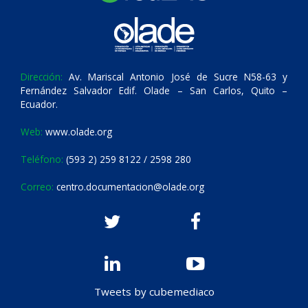
Dirección:
Av. Mariscal Antonio José de Sucre N58-63 y
Fernández Salvador Edif. Olade – San Carlos, Quito –
Ecuador.
Web:
www.olade.org
Teléfono:
(593 2) 259 8122 / 2598 280
Correo:
centro.documentacion@olade.org
Tweets by cubemediaco