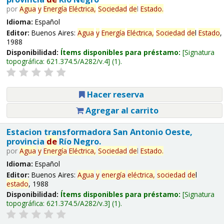
por
Agua
y
Energía
Eléctrica,
Sociedad
de
l
Estado
.
Idioma:
Español
Editor:
Buenos Aires:
Agua
y
Energía
Eléctrica,
Sociedad
de
l
Estado
,
1988
Disponibilidad:
Ítems disponibles para préstamo:
Signatura
topográfica:
621.374.5/A282/v.4
(1).
Hacer reserva
Agregar al carrito
Estacion transformadora San Antonio Oeste,
provincia
de
Río Negro.
por
Agua
y
Energía
Eléctrica,
Sociedad
de
l
Estado
.
Idioma:
Español
Editor:
Buenos Aires:
Agua
y
energía
eléctrica,
sociedad
de
l
estado
, 1988
Disponibilidad:
Ítems disponibles para préstamo:
Signatura
topográfica:
621.374.5/A282/v.3
(1).