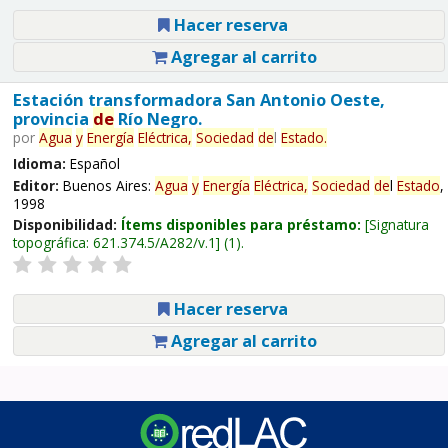
Hacer reserva
Agregar al carrito
Estación transformadora San Antonio Oeste,
provincia
de
Río Negro.
por
Agua
y
Energía
Eléctrica,
Sociedad
de
l
Estado
.
Idioma:
Español
Editor:
Buenos Aires:
Agua
y
Energía
Eléctrica,
Sociedad
de
l
Estado
,
1998
Disponibilidad:
Ítems disponibles para préstamo:
Signatura
topográfica:
621.374.5/A282/v.1
(1).
Hacer reserva
Agregar al carrito