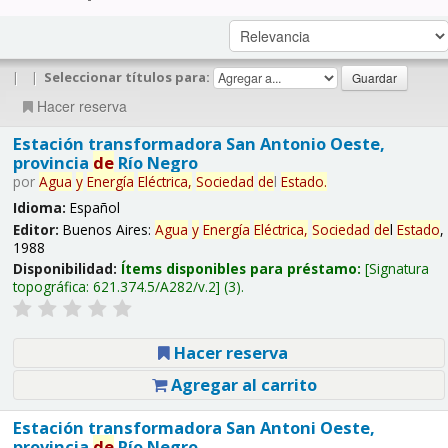
|
|
Seleccionar títulos para:
Hacer reserva
Estación transformadora San Antonio Oeste,
provincia
de
Río Negro
por
Agua
y
Energía
Eléctrica,
Sociedad
de
l
Estado
.
Idioma:
Español
Editor:
Buenos Aires:
Agua
y
Energía
Eléctrica,
Sociedad
de
l
Estado
,
1988
Disponibilidad:
Ítems disponibles para préstamo:
Signatura
topográfica:
621.374.5/A282/v.2
(3).
Hacer reserva
Agregar al carrito
Estación transformadora San Antoni Oeste,
provincia
de
Río Negro