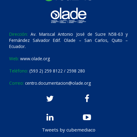
Dirección:
Av. Mariscal Antonio José de Sucre N58-63 y
Fernández Salvador Edif. Olade – San Carlos, Quito –
Ecuador.
Web:
www.olade.org
Teléfono:
(593 2) 259 8122 / 2598 280
Correo:
centro.documentacion@olade.org
Tweets by cubemediaco