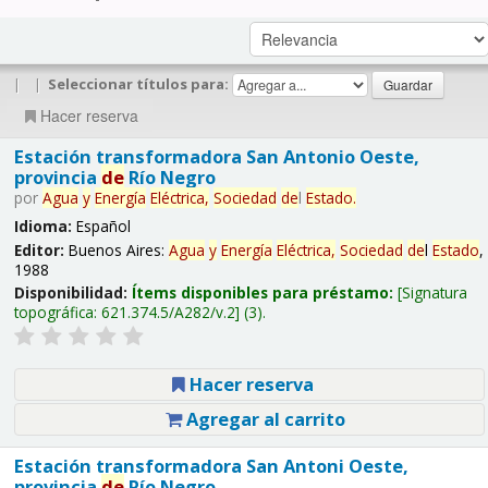
|
|
Seleccionar títulos para:
Hacer reserva
Estación transformadora San Antonio Oeste,
provincia
de
Río Negro
por
Agua
y
Energía
Eléctrica,
Sociedad
de
l
Estado
.
Idioma:
Español
Editor:
Buenos Aires:
Agua
y
Energía
Eléctrica,
Sociedad
de
l
Estado
,
1988
Disponibilidad:
Ítems disponibles para préstamo:
Signatura
topográfica:
621.374.5/A282/v.2
(3).
Hacer reserva
Agregar al carrito
Estación transformadora San Antoni Oeste,
provincia
de
Río Negro