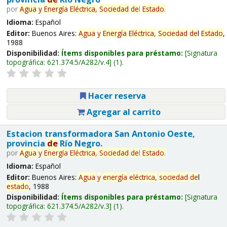
por
Agua
y
Energía
Eléctrica,
Sociedad
de
l
Estado
.
Idioma:
Español
Editor:
Buenos Aires:
Agua
y
Energía
Eléctrica,
Sociedad
de
l
Estado
,
1988
Disponibilidad:
Ítems disponibles para préstamo:
Signatura
topográfica:
621.374.5/A282/v.4
(1).
Hacer reserva
Agregar al carrito
Estacion transformadora San Antonio Oeste,
provincia
de
Río Negro.
por
Agua
y
Energía
Eléctrica,
Sociedad
de
l
Estado
.
Idioma:
Español
Editor:
Buenos Aires:
Agua
y
energía
eléctrica,
sociedad
de
l
estado
, 1988
Disponibilidad:
Ítems disponibles para préstamo:
Signatura
topográfica:
621.374.5/A282/v.3
(1).