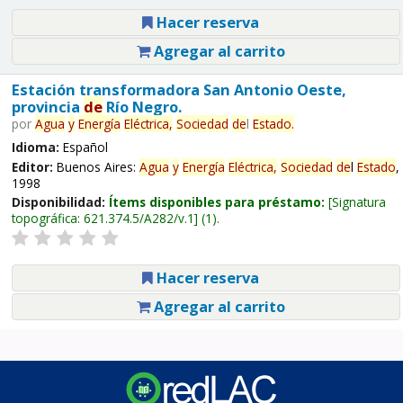
Hacer reserva
Agregar al carrito
Estación transformadora San Antonio Oeste,
provincia
de
Río Negro.
por
Agua
y
Energía
Eléctrica,
Sociedad
de
l
Estado
.
Idioma:
Español
Editor:
Buenos Aires:
Agua
y
Energía
Eléctrica,
Sociedad
de
l
Estado
,
1998
Disponibilidad:
Ítems disponibles para préstamo:
Signatura
topográfica:
621.374.5/A282/v.1
(1).
Hacer reserva
Agregar al carrito