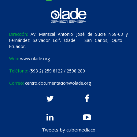
Dirección:
Av. Mariscal Antonio José de Sucre N58-63 y
Fernández Salvador Edif. Olade – San Carlos, Quito –
Ecuador.
Web:
www.olade.org
Teléfono:
(593 2) 259 8122 / 2598 280
Correo:
centro.documentacion@olade.org
Tweets by cubemediaco