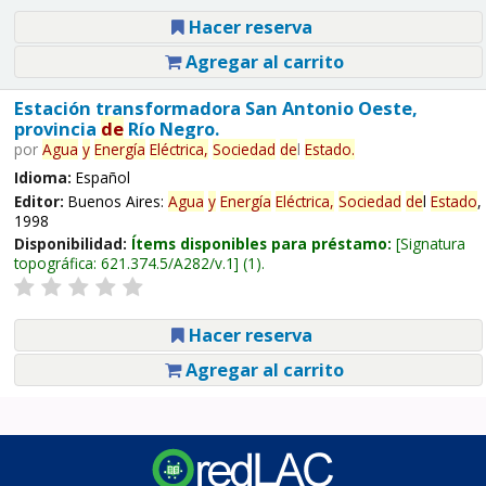
Hacer reserva
Agregar al carrito
Estación transformadora San Antonio Oeste,
provincia
de
Río Negro.
por
Agua
y
Energía
Eléctrica,
Sociedad
de
l
Estado
.
Idioma:
Español
Editor:
Buenos Aires:
Agua
y
Energía
Eléctrica,
Sociedad
de
l
Estado
,
1998
Disponibilidad:
Ítems disponibles para préstamo:
Signatura
topográfica:
621.374.5/A282/v.1
(1).
Hacer reserva
Agregar al carrito