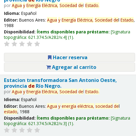
por
Agua
y
Energía
Eléctrica,
Sociedad
de
l
Estado
.
Idioma:
Español
Editor:
Buenos Aires:
Agua
y
Energía
Eléctrica,
Sociedad
de
l
Estado
,
1988
Disponibilidad:
Ítems disponibles para préstamo:
Signatura
topográfica:
621.374.5/A282/v.4
(1).
Hacer reserva
Agregar al carrito
Estacion transformadora San Antonio Oeste,
provincia
de
Río Negro.
por
Agua
y
Energía
Eléctrica,
Sociedad
de
l
Estado
.
Idioma:
Español
Editor:
Buenos Aires:
Agua
y
energía
eléctrica,
sociedad
de
l
estado
, 1988
Disponibilidad:
Ítems disponibles para préstamo:
Signatura
topográfica:
621.374.5/A282/v.3
(1).