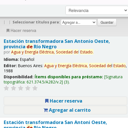
|
|
Seleccionar títulos para:
Hacer reserva
Estación transformadora San Antonio Oeste,
provincia
de
Río Negro
por
Agua
y
Energía
Eléctrica,
Sociedad
de
l
Estado
.
Idioma:
Español
Editor:
Buenos Aires:
Agua
y
Energía
Eléctrica,
Sociedad
de
l
Estado
,
1988
Disponibilidad:
Ítems disponibles para préstamo:
Signatura
topográfica:
621.374.5/A282/v.2
(3).
Hacer reserva
Agregar al carrito
Estación transformadora San Antoni Oeste,
provincia
de
Río Negro