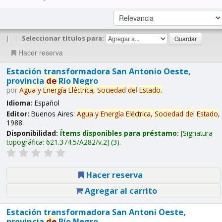
|
|
Seleccionar títulos para:
Hacer reserva
Estación transformadora San Antonio Oeste,
provincia
de
Río Negro
por
Agua
y
Energía
Eléctrica,
Sociedad
de
l
Estado
.
Idioma:
Español
Editor:
Buenos Aires:
Agua
y
Energía
Eléctrica,
Sociedad
de
l
Estado
,
1988
Disponibilidad:
Ítems disponibles para préstamo:
Signatura
topográfica:
621.374.5/A282/v.2
(3).
Hacer reserva
Agregar al carrito
Estación transformadora San Antoni Oeste,
provincia
de
Río Negro