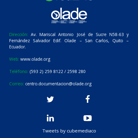
Dirección:
Av. Mariscal Antonio José de Sucre N58-63 y
Fernández Salvador Edif. Olade – San Carlos, Quito –
Ecuador.
Web:
www.olade.org
Teléfono:
(593 2) 259 8122 / 2598 280
Correo:
centro.documentacion@olade.org
Tweets by cubemediaco