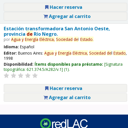
Hacer reserva
Agregar al carrito
Estación transformadora San Antonio Oeste,
provincia
de
Río Negro.
por
Agua
y
Energía
Eléctrica,
Sociedad
de
l
Estado
.
Idioma:
Español
Editor:
Buenos Aires:
Agua
y
Energía
Eléctrica,
Sociedad
de
l
Estado
,
1998
Disponibilidad:
Ítems disponibles para préstamo:
Signatura
topográfica:
621.374.5/A282/v.1
(1).
Hacer reserva
Agregar al carrito