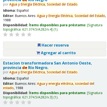
por
Agua
y
Energía
Eléctrica,
Sociedad
de
l
Estado
.
Idioma:
Español
Editor:
Buenos Aires:
Agua
y
Energía
Eléctrica,
Sociedad
de
l
Estado
,
1988
Disponibilidad:
Ítems disponibles para préstamo:
Signatura
topográfica:
621.374.5/A282/v.4
(1).
Hacer reserva
Agregar al carrito
Estacion transformadora San Antonio Oeste,
provincia
de
Río Negro.
por
Agua
y
Energía
Eléctrica,
Sociedad
de
l
Estado
.
Idioma:
Español
Editor:
Buenos Aires:
Agua
y
energía
eléctrica,
sociedad
de
l
estado
, 1988
Disponibilidad:
Ítems disponibles para préstamo:
Signatura
topográfica:
621.374.5/A282/v.3
(1).