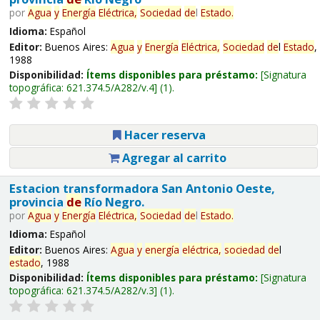
por
Agua
y
Energía
Eléctrica,
Sociedad
de
l
Estado
.
Idioma:
Español
Editor:
Buenos Aires:
Agua
y
Energía
Eléctrica,
Sociedad
de
l
Estado
,
1988
Disponibilidad:
Ítems disponibles para préstamo:
Signatura
topográfica:
621.374.5/A282/v.4
(1).
Hacer reserva
Agregar al carrito
Estacion transformadora San Antonio Oeste,
provincia
de
Río Negro.
por
Agua
y
Energía
Eléctrica,
Sociedad
de
l
Estado
.
Idioma:
Español
Editor:
Buenos Aires:
Agua
y
energía
eléctrica,
sociedad
de
l
estado
, 1988
Disponibilidad:
Ítems disponibles para préstamo:
Signatura
topográfica:
621.374.5/A282/v.3
(1).