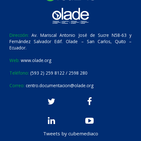
Dirección:
Av. Mariscal Antonio José de Sucre N58-63 y
Fernández Salvador Edif. Olade – San Carlos, Quito –
Ecuador.
Web:
www.olade.org
Teléfono:
(593 2) 259 8122 / 2598 280
Correo:
centro.documentacion@olade.org
Tweets by cubemediaco