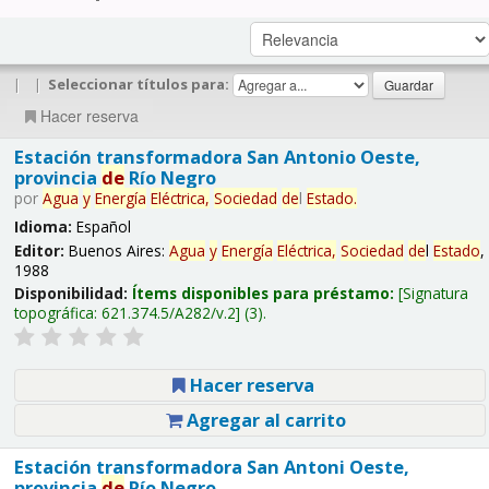
|
|
Seleccionar títulos para:
Hacer reserva
Estación transformadora San Antonio Oeste,
provincia
de
Río Negro
por
Agua
y
Energía
Eléctrica,
Sociedad
de
l
Estado
.
Idioma:
Español
Editor:
Buenos Aires:
Agua
y
Energía
Eléctrica,
Sociedad
de
l
Estado
,
1988
Disponibilidad:
Ítems disponibles para préstamo:
Signatura
topográfica:
621.374.5/A282/v.2
(3).
Hacer reserva
Agregar al carrito
Estación transformadora San Antoni Oeste,
provincia
de
Río Negro