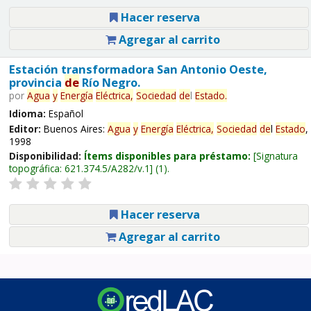
Hacer reserva
Agregar al carrito
Estación transformadora San Antonio Oeste,
provincia
de
Río Negro.
por
Agua
y
Energía
Eléctrica,
Sociedad
de
l
Estado
.
Idioma:
Español
Editor:
Buenos Aires:
Agua
y
Energía
Eléctrica,
Sociedad
de
l
Estado
,
1998
Disponibilidad:
Ítems disponibles para préstamo:
Signatura
topográfica:
621.374.5/A282/v.1
(1).
Hacer reserva
Agregar al carrito