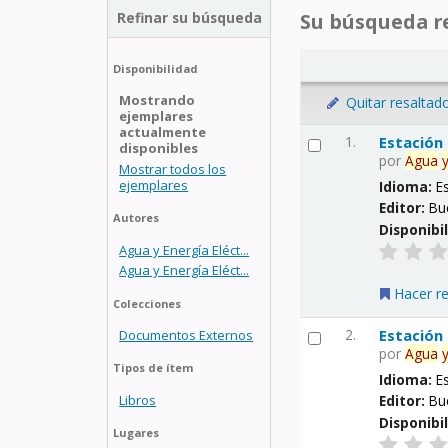
Refinar su búsqueda
Su búsqueda re
Disponibilidad
Mostrando
Quitar resaltad
ejemplares
actualmente
1.
Estación
disponibles
por
Agua
Mostrar todos los
ejemplares
Idioma:
E
Editor:
Bu
Autores
Disponibi
Agua y Energía Eléct...
Agua y Energía Eléct...
Hacer r
Colecciones
2.
Estación
Documentos Externos
por
Agua
Tipos de ítem
Idioma:
E
Libros
Editor:
Bu
Disponibi
Lugares