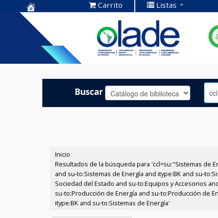
Carrito
Listas
Centro de
Documentación
OLADE -
Buscar
Inicio
›
Resultados de la búsqueda para 'ccl=su:"Sistemas de E
and su-to:Sistemas de Energía and itype:BK and su-to:Si
Sociedad del Estado and su-to:Equipos y Accesorios and
su-to:Producción de Energía and su-to:Producción de En
itype:BK and su-to:Sistemas de Energía'