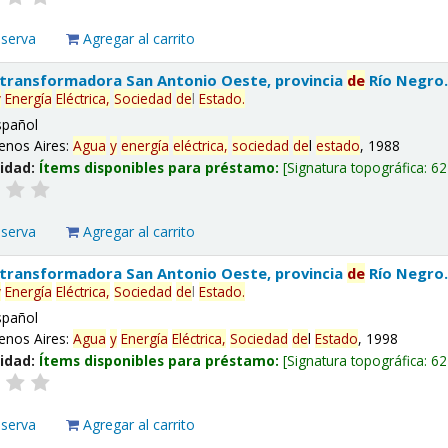
eserva
Agregar al carrito
 transformadora San Antonio Oeste, provincia
de
Río Negro
y
Energía
Eléctrica,
Sociedad
de
l
Estado
.
spañol
enos Aires:
Agua
y
energía
eléctrica,
sociedad
de
l
estado
, 1988
lidad:
Ítems disponibles para préstamo:
Signatura topográfica:
62
eserva
Agregar al carrito
 transformadora San Antonio Oeste, provincia
de
Río Negro
y
Energía
Eléctrica,
Sociedad
de
l
Estado
.
spañol
enos Aires:
Agua
y
Energía
Eléctrica,
Sociedad
de
l
Estado
, 1998
lidad:
Ítems disponibles para préstamo:
Signatura topográfica:
62
eserva
Agregar al carrito