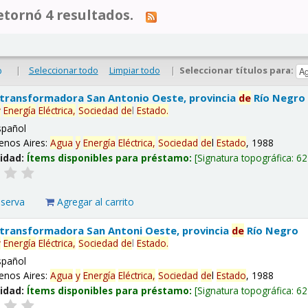
tornó 4 resultados.
|
Seleccionar todo
Limpiar todo
|
Seleccionar títulos para:
o
 transformadora San Antonio Oeste, provincia
de
Río Negro
y
Energía
Eléctrica,
Sociedad
de
l
Estado
.
spañol
enos Aires:
Agua
y
Energía
Eléctrica,
Sociedad
de
l
Estado
, 1988
lidad:
Ítems disponibles para préstamo:
Signatura topográfica:
62
eserva
Agregar al carrito
 transformadora San Antoni Oeste, provincia
de
Río Negro
y
Energía
Eléctrica,
Sociedad
de
l
Estado
.
spañol
enos Aires:
Agua
y
Energía
Eléctrica,
Sociedad
de
l
Estado
, 1988
lidad:
Ítems disponibles para préstamo:
Signatura topográfica:
62