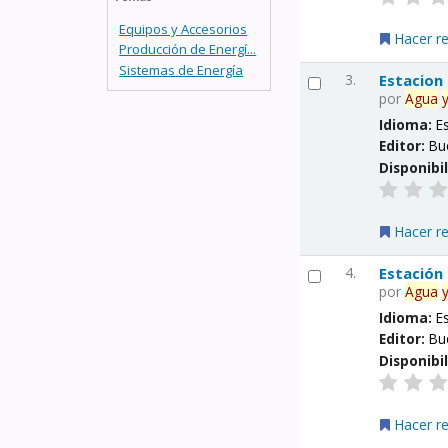
Equipos y Accesorios
Hacer r
Producción de Energí...
Sistemas de Energía
3.
Estacion
por
Agua
Idioma:
E
Editor:
Bu
Disponibi
Hacer r
4.
Estación
por
Agua
Idioma:
E
Editor:
Bu
Disponibi
Hacer r