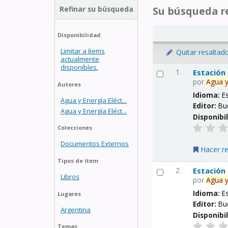
Refinar su búsqueda
Su búsqueda re
Disponibilidad
Limitar a ítems
Quitar resaltad
actualmente
disponibles.
1.
Estación
por
Agua
Autores
Idioma:
E
Agua y Energía Eléct...
Editor:
Bu
Agua y Energía Eléct...
Disponibi
Colecciones
Documentos Externos
Hacer r
Tipos de ítem
2.
Estación
Libros
por
Agua
Idioma:
E
Lugares
Editor:
Bu
Argentina
Disponibi
Temas