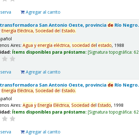
eserva
Agregar al carrito
 transformadora San Antonio Oeste, provincia
de
Río Negro
y
Energía
Eléctrica,
Sociedad
de
l
Estado
.
spañol
enos Aires:
Agua
y
energía
eléctrica,
sociedad
de
l
estado
, 1988
lidad:
Ítems disponibles para préstamo:
Signatura topográfica:
62
eserva
Agregar al carrito
 transformadora San Antonio Oeste, provincia
de
Río Negro
y
Energía
Eléctrica,
Sociedad
de
l
Estado
.
spañol
enos Aires:
Agua
y
Energía
Eléctrica,
Sociedad
de
l
Estado
, 1998
lidad:
Ítems disponibles para préstamo:
Signatura topográfica:
62
eserva
Agregar al carrito