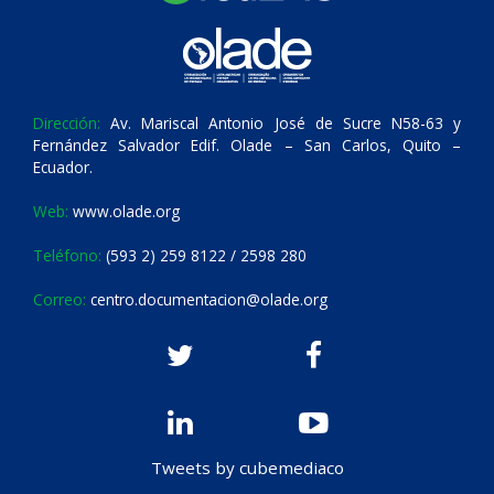
Dirección:
Av. Mariscal Antonio José de Sucre N58-63 y
Fernández Salvador Edif. Olade – San Carlos, Quito –
Ecuador.
Web:
www.olade.org
Teléfono:
(593 2) 259 8122 / 2598 280
Correo:
centro.documentacion@olade.org
Tweets by cubemediaco