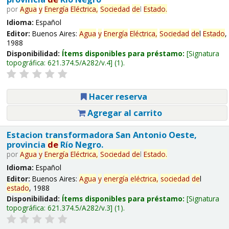
por
Agua
y
Energía
Eléctrica,
Sociedad
de
l
Estado
.
Idioma:
Español
Editor:
Buenos Aires:
Agua
y
Energía
Eléctrica,
Sociedad
de
l
Estado
,
1988
Disponibilidad:
Ítems disponibles para préstamo:
Signatura
topográfica:
621.374.5/A282/v.4
(1).
Hacer reserva
Agregar al carrito
Estacion transformadora San Antonio Oeste,
provincia
de
Río Negro.
por
Agua
y
Energía
Eléctrica,
Sociedad
de
l
Estado
.
Idioma:
Español
Editor:
Buenos Aires:
Agua
y
energía
eléctrica,
sociedad
de
l
estado
, 1988
Disponibilidad:
Ítems disponibles para préstamo:
Signatura
topográfica:
621.374.5/A282/v.3
(1).