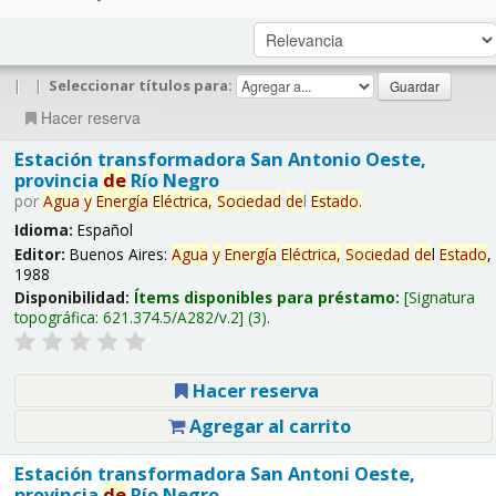
|
|
Seleccionar títulos para:
Hacer reserva
Estación transformadora San Antonio Oeste,
provincia
de
Río Negro
por
Agua
y
Energía
Eléctrica,
Sociedad
de
l
Estado
.
Idioma:
Español
Editor:
Buenos Aires:
Agua
y
Energía
Eléctrica,
Sociedad
de
l
Estado
,
1988
Disponibilidad:
Ítems disponibles para préstamo:
Signatura
topográfica:
621.374.5/A282/v.2
(3).
Hacer reserva
Agregar al carrito
Estación transformadora San Antoni Oeste,
provincia
de
Río Negro