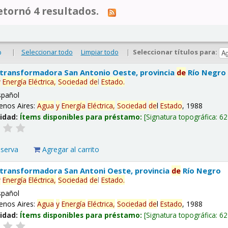
tornó 4 resultados.
|
Seleccionar todo
Limpiar todo
|
Seleccionar títulos para:
o
 transformadora San Antonio Oeste, provincia
de
Río Negro
y
Energía
Eléctrica,
Sociedad
de
l
Estado
.
spañol
enos Aires:
Agua
y
Energía
Eléctrica,
Sociedad
de
l
Estado
, 1988
lidad:
Ítems disponibles para préstamo:
Signatura topográfica:
62
eserva
Agregar al carrito
 transformadora San Antoni Oeste, provincia
de
Río Negro
y
Energía
Eléctrica,
Sociedad
de
l
Estado
.
spañol
enos Aires:
Agua
y
Energía
Eléctrica,
Sociedad
de
l
Estado
, 1988
lidad:
Ítems disponibles para préstamo:
Signatura topográfica:
62