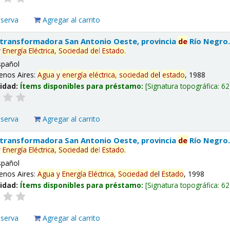
eserva
Agregar al carrito
 transformadora San Antonio Oeste, provincia
de
Río Negro
y
Energía
Eléctrica,
Sociedad
de
l
Estado
.
spañol
enos Aires:
Agua
y
energía
eléctrica,
sociedad
de
l
estado
, 1988
lidad:
Ítems disponibles para préstamo:
Signatura topográfica:
62
eserva
Agregar al carrito
 transformadora San Antonio Oeste, provincia
de
Río Negro
y
Energía
Eléctrica,
Sociedad
de
l
Estado
.
spañol
enos Aires:
Agua
y
Energía
Eléctrica,
Sociedad
de
l
Estado
, 1998
lidad:
Ítems disponibles para préstamo:
Signatura topográfica:
62
eserva
Agregar al carrito