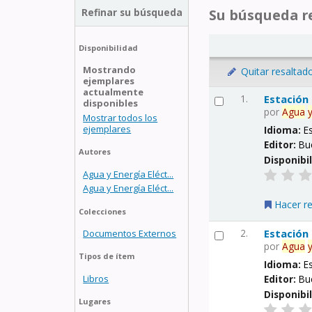
Refinar su búsqueda
Su búsqueda re
Disponibilidad
Mostrando
Quitar resaltad
ejemplares
actualmente
1.
Estación
disponibles
por
Agua
Mostrar todos los
ejemplares
Idioma:
E
Editor:
Bu
Autores
Disponibi
Agua y Energía Eléct...
Agua y Energía Eléct...
Hacer r
Colecciones
2.
Estación
Documentos Externos
por
Agua
Tipos de ítem
Idioma:
E
Libros
Editor:
Bu
Disponibi
Lugares