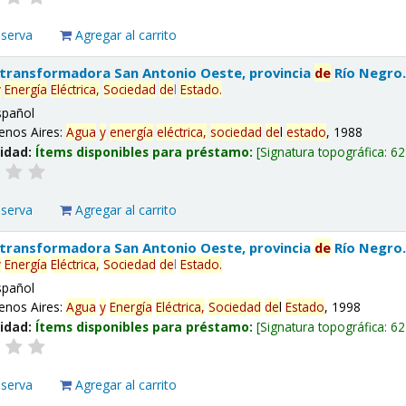
eserva
Agregar al carrito
 transformadora San Antonio Oeste, provincia
de
Río Negro
y
Energía
Eléctrica,
Sociedad
de
l
Estado
.
spañol
enos Aires:
Agua
y
energía
eléctrica,
sociedad
de
l
estado
, 1988
lidad:
Ítems disponibles para préstamo:
Signatura topográfica:
62
eserva
Agregar al carrito
 transformadora San Antonio Oeste, provincia
de
Río Negro
y
Energía
Eléctrica,
Sociedad
de
l
Estado
.
spañol
enos Aires:
Agua
y
Energía
Eléctrica,
Sociedad
de
l
Estado
, 1998
lidad:
Ítems disponibles para préstamo:
Signatura topográfica:
62
eserva
Agregar al carrito