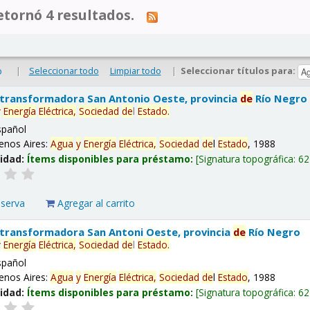
tornó 4 resultados.
|
Seleccionar todo
Limpiar todo
|
Seleccionar títulos para:
o
 transformadora San Antonio Oeste, provincia
de
Río Negro
y
Energía
Eléctrica,
Sociedad
de
l
Estado
.
spañol
enos Aires:
Agua
y
Energía
Eléctrica,
Sociedad
de
l
Estado
, 1988
lidad:
Ítems disponibles para préstamo:
Signatura topográfica:
62
eserva
Agregar al carrito
 transformadora San Antoni Oeste, provincia
de
Río Negro
y
Energía
Eléctrica,
Sociedad
de
l
Estado
.
spañol
enos Aires:
Agua
y
Energía
Eléctrica,
Sociedad
de
l
Estado
, 1988
lidad:
Ítems disponibles para préstamo:
Signatura topográfica:
62