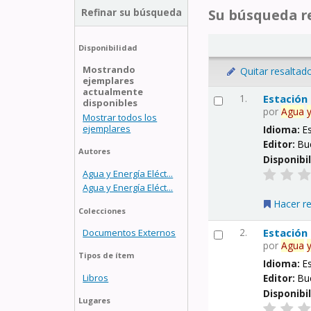
Refinar su búsqueda
Su búsqueda re
Disponibilidad
Mostrando
Quitar resaltad
ejemplares
actualmente
1.
Estación
disponibles
por
Agua
Mostrar todos los
ejemplares
Idioma:
E
Editor:
Bu
Autores
Disponibi
Agua y Energía Eléct...
Agua y Energía Eléct...
Hacer r
Colecciones
2.
Estación
Documentos Externos
por
Agua
Tipos de ítem
Idioma:
E
Libros
Editor:
Bu
Disponibi
Lugares