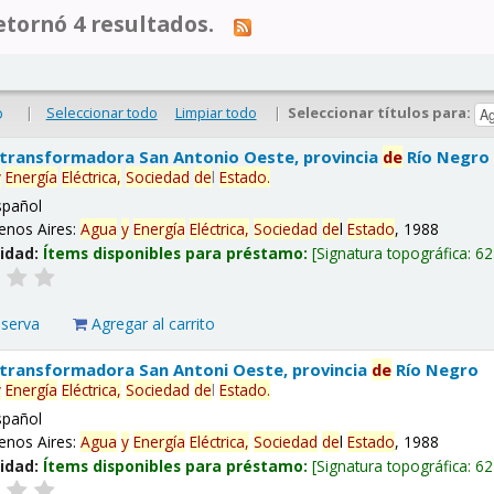
tornó 4 resultados.
|
Seleccionar todo
Limpiar todo
|
Seleccionar títulos para:
o
 transformadora San Antonio Oeste, provincia
de
Río Negro
y
Energía
Eléctrica,
Sociedad
de
l
Estado
.
spañol
enos Aires:
Agua
y
Energía
Eléctrica,
Sociedad
de
l
Estado
, 1988
lidad:
Ítems disponibles para préstamo:
Signatura topográfica:
62
eserva
Agregar al carrito
 transformadora San Antoni Oeste, provincia
de
Río Negro
y
Energía
Eléctrica,
Sociedad
de
l
Estado
.
spañol
enos Aires:
Agua
y
Energía
Eléctrica,
Sociedad
de
l
Estado
, 1988
lidad:
Ítems disponibles para préstamo:
Signatura topográfica:
62