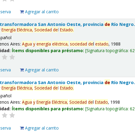
eserva
Agregar al carrito
 transformadora San Antonio Oeste, provincia
de
Río Negro
y
Energía
Eléctrica,
Sociedad
de
l
Estado
.
spañol
enos Aires:
Agua
y
energía
eléctrica,
sociedad
de
l
estado
, 1988
lidad:
Ítems disponibles para préstamo:
Signatura topográfica:
62
eserva
Agregar al carrito
 transformadora San Antonio Oeste, provincia
de
Río Negro
y
Energía
Eléctrica,
Sociedad
de
l
Estado
.
spañol
enos Aires:
Agua
y
Energía
Eléctrica,
Sociedad
de
l
Estado
, 1998
lidad:
Ítems disponibles para préstamo:
Signatura topográfica:
62
eserva
Agregar al carrito