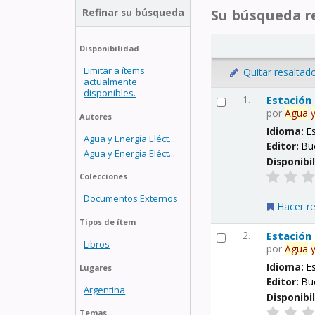
Refinar su búsqueda
Su búsqueda re
Disponibilidad
Limitar a ítems
Quitar resaltad
actualmente
disponibles.
1.
Estación
por
Agua
Autores
Idioma:
E
Agua y Energía Eléct...
Editor:
Bu
Agua y Energía Eléct...
Disponibi
Colecciones
Documentos Externos
Hacer r
Tipos de ítem
2.
Estación
Libros
por
Agua
Idioma:
E
Lugares
Editor:
Bu
Argentina
Disponibi
Temas