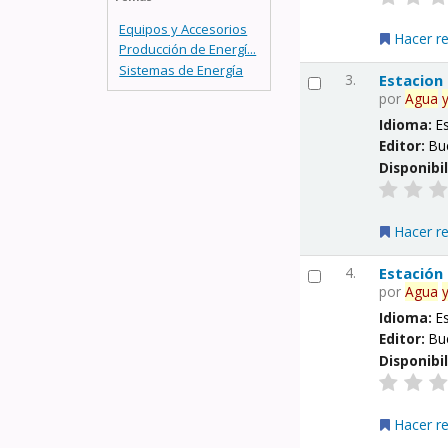
Equipos y Accesorios
Hacer r
Producción de Energí...
Sistemas de Energía
3.
Estacion
por
Agua
Idioma:
E
Editor:
Bu
Disponibi
Hacer r
4.
Estación
por
Agua
Idioma:
E
Editor:
Bu
Disponibi
Hacer r