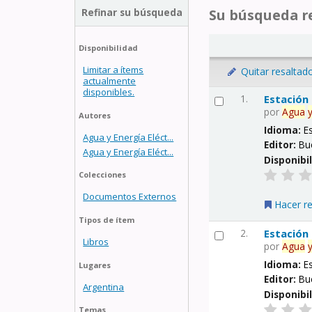
Refinar su búsqueda
Su búsqueda re
Disponibilidad
Limitar a ítems
Quitar resaltad
actualmente
disponibles.
1.
Estación
por
Agua
Autores
Idioma:
E
Agua y Energía Eléct...
Editor:
Bu
Agua y Energía Eléct...
Disponibi
Colecciones
Documentos Externos
Hacer r
Tipos de ítem
2.
Estación
Libros
por
Agua
Idioma:
E
Lugares
Editor:
Bu
Argentina
Disponibi
Temas