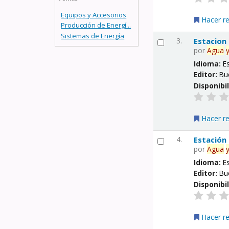
Equipos y Accesorios
Hacer r
Producción de Energí...
Sistemas de Energía
3.
Estacion
por
Agua
Idioma:
E
Editor:
Bu
Disponibi
Hacer r
4.
Estación
por
Agua
Idioma:
E
Editor:
Bu
Disponibi
Hacer r