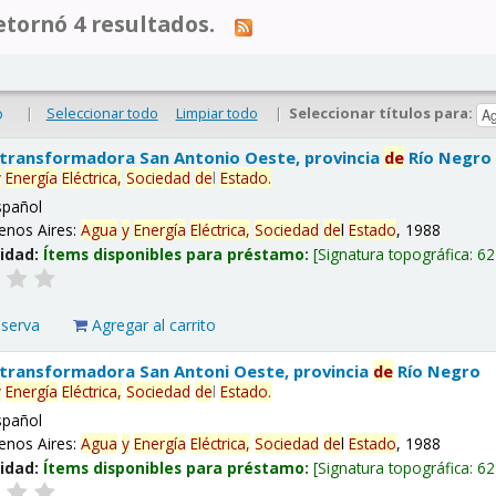
tornó 4 resultados.
|
Seleccionar todo
Limpiar todo
|
Seleccionar títulos para:
o
 transformadora San Antonio Oeste, provincia
de
Río Negro
y
Energía
Eléctrica,
Sociedad
de
l
Estado
.
spañol
enos Aires:
Agua
y
Energía
Eléctrica,
Sociedad
de
l
Estado
, 1988
lidad:
Ítems disponibles para préstamo:
Signatura topográfica:
62
eserva
Agregar al carrito
 transformadora San Antoni Oeste, provincia
de
Río Negro
y
Energía
Eléctrica,
Sociedad
de
l
Estado
.
spañol
enos Aires:
Agua
y
Energía
Eléctrica,
Sociedad
de
l
Estado
, 1988
lidad:
Ítems disponibles para préstamo:
Signatura topográfica:
62