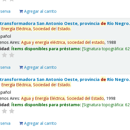
eserva
Agregar al carrito
 transformadora San Antonio Oeste, provincia
de
Río Negro
y
Energía
Eléctrica,
Sociedad
de
l
Estado
.
spañol
enos Aires:
Agua
y
energía
eléctrica,
sociedad
de
l
estado
, 1988
lidad:
Ítems disponibles para préstamo:
Signatura topográfica:
62
eserva
Agregar al carrito
 transformadora San Antonio Oeste, provincia
de
Río Negro
y
Energía
Eléctrica,
Sociedad
de
l
Estado
.
spañol
enos Aires:
Agua
y
Energía
Eléctrica,
Sociedad
de
l
Estado
, 1998
lidad:
Ítems disponibles para préstamo:
Signatura topográfica:
62
eserva
Agregar al carrito