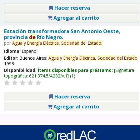
Hacer reserva
Agregar al carrito
Estación transformadora San Antonio Oeste,
provincia
de
Río Negro.
por
Agua
y
Energía
Eléctrica,
Sociedad
de
l
Estado
.
Idioma:
Español
Editor:
Buenos Aires:
Agua
y
Energía
Eléctrica,
Sociedad
de
l
Estado
,
1998
Disponibilidad:
Ítems disponibles para préstamo:
Signatura
topográfica:
621.374.5/A282/v.1
(1).
Hacer reserva
Agregar al carrito