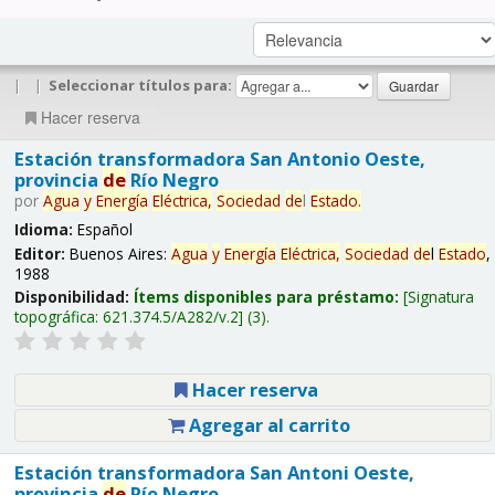
|
|
Seleccionar títulos para:
Hacer reserva
Estación transformadora San Antonio Oeste,
provincia
de
Río Negro
por
Agua
y
Energía
Eléctrica,
Sociedad
de
l
Estado
.
Idioma:
Español
Editor:
Buenos Aires:
Agua
y
Energía
Eléctrica,
Sociedad
de
l
Estado
,
1988
Disponibilidad:
Ítems disponibles para préstamo:
Signatura
topográfica:
621.374.5/A282/v.2
(3).
Hacer reserva
Agregar al carrito
Estación transformadora San Antoni Oeste,
provincia
de
Río Negro