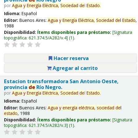
por
Agua
y
Energía
Eléctrica,
Sociedad
de
l
Estado
.
Idioma:
Español
Editor:
Buenos Aires:
Agua
y
Energía
Eléctrica,
Sociedad
de
l
Estado
,
1988
Disponibilidad:
Ítems disponibles para préstamo:
Signatura
topográfica:
621.374.5/A282/v.4
(1).
Hacer reserva
Agregar al carrito
Estacion transformadora San Antonio Oeste,
provincia
de
Río Negro.
por
Agua
y
Energía
Eléctrica,
Sociedad
de
l
Estado
.
Idioma:
Español
Editor:
Buenos Aires:
Agua
y
energía
eléctrica,
sociedad
de
l
estado
, 1988
Disponibilidad:
Ítems disponibles para préstamo:
Signatura
topográfica:
621.374.5/A282/v.3
(1).