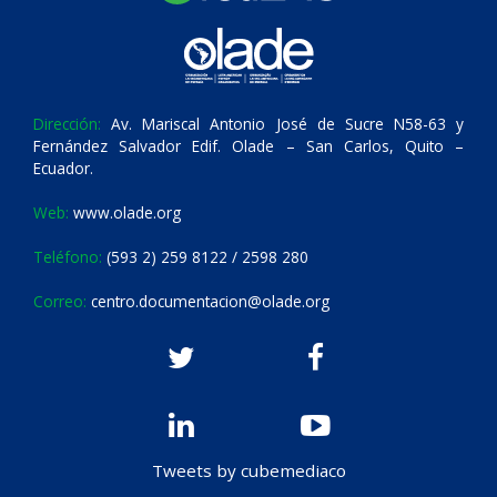
Dirección:
Av. Mariscal Antonio José de Sucre N58-63 y
Fernández Salvador Edif. Olade – San Carlos, Quito –
Ecuador.
Web:
www.olade.org
Teléfono:
(593 2) 259 8122 / 2598 280
Correo:
centro.documentacion@olade.org
Tweets by cubemediaco