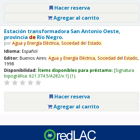
Hacer reserva
Agregar al carrito
Estación transformadora San Antonio Oeste,
provincia
de
Río Negro.
por
Agua
y
Energía
Eléctrica,
Sociedad
de
l
Estado
.
Idioma:
Español
Editor:
Buenos Aires:
Agua
y
Energía
Eléctrica,
Sociedad
de
l
Estado
,
1998
Disponibilidad:
Ítems disponibles para préstamo:
Signatura
topográfica:
621.374.5/A282/v.1
(1).
Hacer reserva
Agregar al carrito