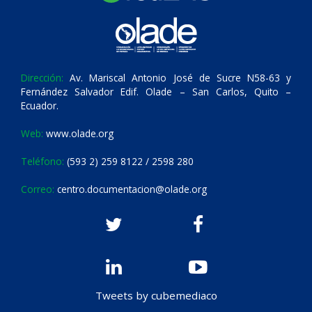
Dirección:
Av. Mariscal Antonio José de Sucre N58-63 y
Fernández Salvador Edif. Olade – San Carlos, Quito –
Ecuador.
Web:
www.olade.org
Teléfono:
(593 2) 259 8122 / 2598 280
Correo:
centro.documentacion@olade.org
Tweets by cubemediaco