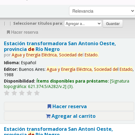
|
|
Seleccionar títulos para:
Hacer reserva
Estación transformadora San Antonio Oeste,
provincia
de
Río Negro
por
Agua
y
Energía
Eléctrica,
Sociedad
de
l
Estado
.
Idioma:
Español
Editor:
Buenos Aires:
Agua
y
Energía
Eléctrica,
Sociedad
de
l
Estado
,
1988
Disponibilidad:
Ítems disponibles para préstamo:
Signatura
topográfica:
621.374.5/A282/v.2
(3).
Hacer reserva
Agregar al carrito
Estación transformadora San Antoni Oeste,
provincia
de
Río Negro