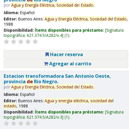
por
Agua
y
Energía
Eléctrica,
Sociedad
de
l
Estado
.
Idioma:
Español
Editor:
Buenos Aires:
Agua
y
Energía
Eléctrica,
Sociedad
de
l
Estado
,
1988
Disponibilidad:
Ítems disponibles para préstamo:
Signatura
topográfica:
621.374.5/A282/v.4
(1).
Hacer reserva
Agregar al carrito
Estacion transformadora San Antonio Oeste,
provincia
de
Río Negro.
por
Agua
y
Energía
Eléctrica,
Sociedad
de
l
Estado
.
Idioma:
Español
Editor:
Buenos Aires:
Agua
y
energía
eléctrica,
sociedad
de
l
estado
, 1988
Disponibilidad:
Ítems disponibles para préstamo:
Signatura
topográfica:
621.374.5/A282/v.3
(1).