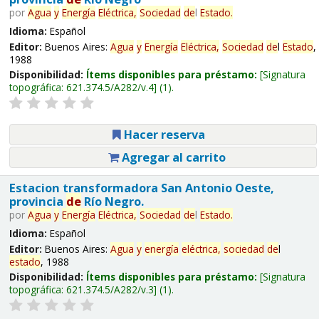
por
Agua
y
Energía
Eléctrica,
Sociedad
de
l
Estado
.
Idioma:
Español
Editor:
Buenos Aires:
Agua
y
Energía
Eléctrica,
Sociedad
de
l
Estado
,
1988
Disponibilidad:
Ítems disponibles para préstamo:
Signatura
topográfica:
621.374.5/A282/v.4
(1).
Hacer reserva
Agregar al carrito
Estacion transformadora San Antonio Oeste,
provincia
de
Río Negro.
por
Agua
y
Energía
Eléctrica,
Sociedad
de
l
Estado
.
Idioma:
Español
Editor:
Buenos Aires:
Agua
y
energía
eléctrica,
sociedad
de
l
estado
, 1988
Disponibilidad:
Ítems disponibles para préstamo:
Signatura
topográfica:
621.374.5/A282/v.3
(1).