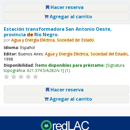
Hacer reserva
Agregar al carrito
Estación transformadora San Antonio Oeste,
provincia
de
Río Negro.
por
Agua
y
Energía
Eléctrica,
Sociedad
de
l
Estado
.
Idioma:
Español
Editor:
Buenos Aires:
Agua
y
Energía
Eléctrica,
Sociedad
de
l
Estado
,
1998
Disponibilidad:
Ítems disponibles para préstamo:
Signatura
topográfica:
621.374.5/A282/v.1
(1).
Hacer reserva
Agregar al carrito