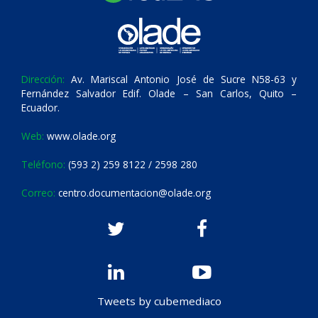
Dirección:
Av. Mariscal Antonio José de Sucre N58-63 y
Fernández Salvador Edif. Olade – San Carlos, Quito –
Ecuador.
Web:
www.olade.org
Teléfono:
(593 2) 259 8122 / 2598 280
Correo:
centro.documentacion@olade.org
Tweets by cubemediaco