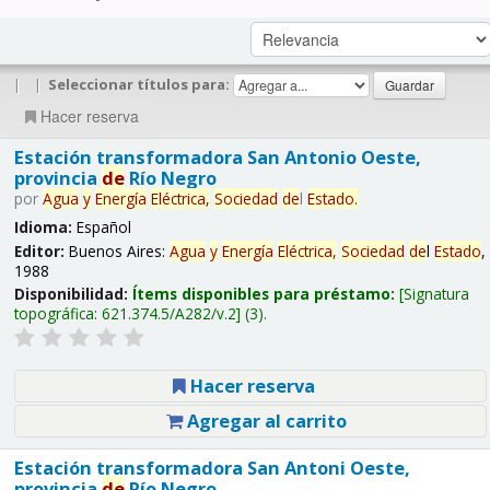
|
|
Seleccionar títulos para:
Hacer reserva
Estación transformadora San Antonio Oeste,
provincia
de
Río Negro
por
Agua
y
Energía
Eléctrica,
Sociedad
de
l
Estado
.
Idioma:
Español
Editor:
Buenos Aires:
Agua
y
Energía
Eléctrica,
Sociedad
de
l
Estado
,
1988
Disponibilidad:
Ítems disponibles para préstamo:
Signatura
topográfica:
621.374.5/A282/v.2
(3).
Hacer reserva
Agregar al carrito
Estación transformadora San Antoni Oeste,
provincia
de
Río Negro