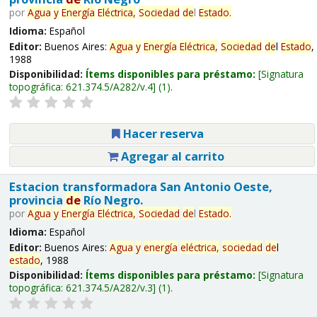
por
Agua
y
Energía
Eléctrica,
Sociedad
de
l
Estado
.
Idioma:
Español
Editor:
Buenos Aires:
Agua
y
Energía
Eléctrica,
Sociedad
de
l
Estado
,
1988
Disponibilidad:
Ítems disponibles para préstamo:
Signatura
topográfica:
621.374.5/A282/v.4
(1).
Hacer reserva
Agregar al carrito
Estacion transformadora San Antonio Oeste,
provincia
de
Río Negro.
por
Agua
y
Energía
Eléctrica,
Sociedad
de
l
Estado
.
Idioma:
Español
Editor:
Buenos Aires:
Agua
y
energía
eléctrica,
sociedad
de
l
estado
, 1988
Disponibilidad:
Ítems disponibles para préstamo:
Signatura
topográfica:
621.374.5/A282/v.3
(1).