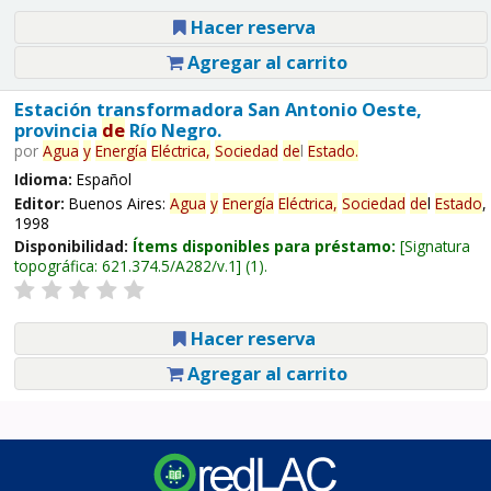
Hacer reserva
Agregar al carrito
Estación transformadora San Antonio Oeste,
provincia
de
Río Negro.
por
Agua
y
Energía
Eléctrica,
Sociedad
de
l
Estado
.
Idioma:
Español
Editor:
Buenos Aires:
Agua
y
Energía
Eléctrica,
Sociedad
de
l
Estado
,
1998
Disponibilidad:
Ítems disponibles para préstamo:
Signatura
topográfica:
621.374.5/A282/v.1
(1).
Hacer reserva
Agregar al carrito