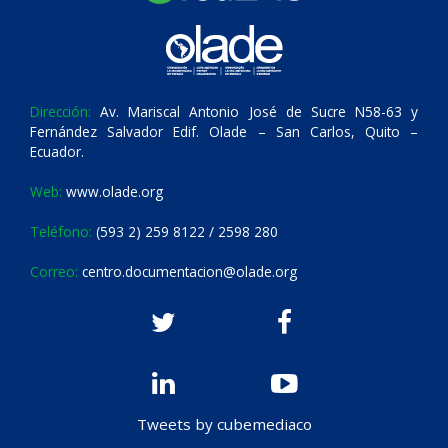
Dirección:
Av. Mariscal Antonio José de Sucre N58-63 y
Fernández Salvador Edif. Olade – San Carlos, Quito –
Ecuador.
Web:
www.olade.org
Teléfono:
(593 2) 259 8122 / 2598 280
Correo:
centro.documentacion@olade.org
Tweets by cubemediaco