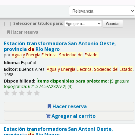
|
|
Seleccionar títulos para:
Hacer reserva
Estación transformadora San Antonio Oeste,
provincia
de
Río Negro
por
Agua
y
Energía
Eléctrica,
Sociedad
de
l
Estado
.
Idioma:
Español
Editor:
Buenos Aires:
Agua
y
Energía
Eléctrica,
Sociedad
de
l
Estado
,
1988
Disponibilidad:
Ítems disponibles para préstamo:
Signatura
topográfica:
621.374.5/A282/v.2
(3).
Hacer reserva
Agregar al carrito
Estación transformadora San Antoni Oeste,
provincia
de
Río Negro