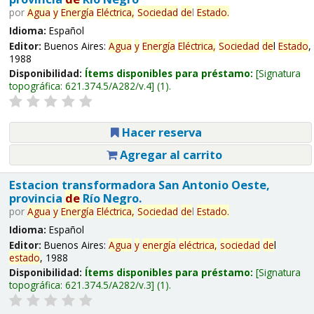
por
Agua
y
Energía
Eléctrica,
Sociedad
de
l
Estado
.
Idioma:
Español
Editor:
Buenos Aires:
Agua
y
Energía
Eléctrica,
Sociedad
de
l
Estado
,
1988
Disponibilidad:
Ítems disponibles para préstamo:
Signatura
topográfica:
621.374.5/A282/v.4
(1).
Hacer reserva
Agregar al carrito
Estacion transformadora San Antonio Oeste,
provincia
de
Río Negro.
por
Agua
y
Energía
Eléctrica,
Sociedad
de
l
Estado
.
Idioma:
Español
Editor:
Buenos Aires:
Agua
y
energía
eléctrica,
sociedad
de
l
estado
, 1988
Disponibilidad:
Ítems disponibles para préstamo:
Signatura
topográfica:
621.374.5/A282/v.3
(1).