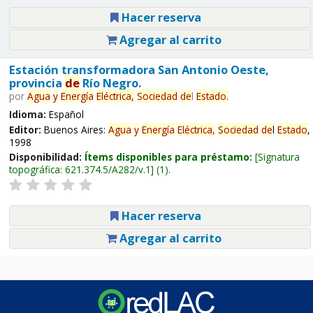
Hacer reserva
Agregar al carrito
Estación transformadora San Antonio Oeste,
provincia
de
Río Negro.
por
Agua
y
Energía
Eléctrica,
Sociedad
de
l
Estado
.
Idioma:
Español
Editor:
Buenos Aires:
Agua
y
Energía
Eléctrica,
Sociedad
de
l
Estado
,
1998
Disponibilidad:
Ítems disponibles para préstamo:
Signatura
topográfica:
621.374.5/A282/v.1
(1).
Hacer reserva
Agregar al carrito