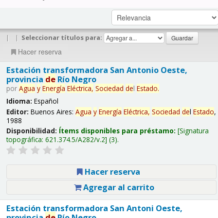
|
|
Seleccionar títulos para:
Hacer reserva
Estación transformadora San Antonio Oeste,
provincia
de
Río Negro
por
Agua
y
Energía
Eléctrica,
Sociedad
de
l
Estado
.
Idioma:
Español
Editor:
Buenos Aires:
Agua
y
Energía
Eléctrica,
Sociedad
de
l
Estado
,
1988
Disponibilidad:
Ítems disponibles para préstamo:
Signatura
topográfica:
621.374.5/A282/v.2
(3).
Hacer reserva
Agregar al carrito
Estación transformadora San Antoni Oeste,
provincia
de
Río Negro