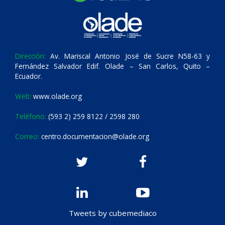
Dirección:
Av. Mariscal Antonio José de Sucre N58-63 y
Fernández Salvador Edif. Olade – San Carlos, Quito –
Ecuador.
Web:
www.olade.org
Teléfono:
(593 2) 259 8122 / 2598 280
Correo:
centro.documentacion@olade.org
Tweets by cubemediaco