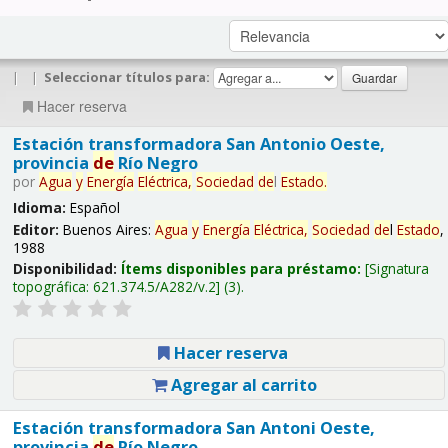
|
|
Seleccionar títulos para:
Hacer reserva
Estación transformadora San Antonio Oeste,
provincia
de
Río Negro
por
Agua
y
Energía
Eléctrica,
Sociedad
de
l
Estado
.
Idioma:
Español
Editor:
Buenos Aires:
Agua
y
Energía
Eléctrica,
Sociedad
de
l
Estado
,
1988
Disponibilidad:
Ítems disponibles para préstamo:
Signatura
topográfica:
621.374.5/A282/v.2
(3).
Hacer reserva
Agregar al carrito
Estación transformadora San Antoni Oeste,
provincia
de
Río Negro