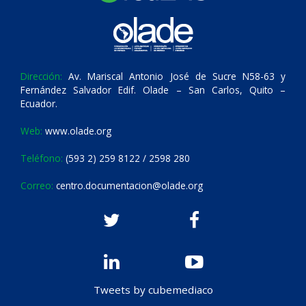
Dirección:
Av. Mariscal Antonio José de Sucre N58-63 y
Fernández Salvador Edif. Olade – San Carlos, Quito –
Ecuador.
Web:
www.olade.org
Teléfono:
(593 2) 259 8122 / 2598 280
Correo:
centro.documentacion@olade.org
Tweets by cubemediaco