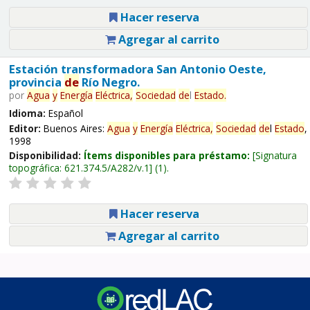
Hacer reserva
Agregar al carrito
Estación transformadora San Antonio Oeste,
provincia
de
Río Negro.
por
Agua
y
Energía
Eléctrica,
Sociedad
de
l
Estado
.
Idioma:
Español
Editor:
Buenos Aires:
Agua
y
Energía
Eléctrica,
Sociedad
de
l
Estado
,
1998
Disponibilidad:
Ítems disponibles para préstamo:
Signatura
topográfica:
621.374.5/A282/v.1
(1).
Hacer reserva
Agregar al carrito