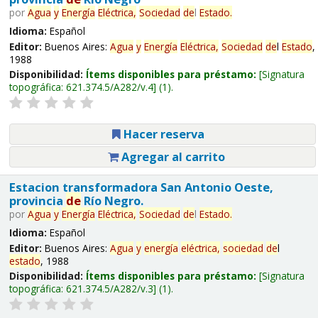
por
Agua
y
Energía
Eléctrica,
Sociedad
de
l
Estado
.
Idioma:
Español
Editor:
Buenos Aires:
Agua
y
Energía
Eléctrica,
Sociedad
de
l
Estado
,
1988
Disponibilidad:
Ítems disponibles para préstamo:
Signatura
topográfica:
621.374.5/A282/v.4
(1).
Hacer reserva
Agregar al carrito
Estacion transformadora San Antonio Oeste,
provincia
de
Río Negro.
por
Agua
y
Energía
Eléctrica,
Sociedad
de
l
Estado
.
Idioma:
Español
Editor:
Buenos Aires:
Agua
y
energía
eléctrica,
sociedad
de
l
estado
, 1988
Disponibilidad:
Ítems disponibles para préstamo:
Signatura
topográfica:
621.374.5/A282/v.3
(1).