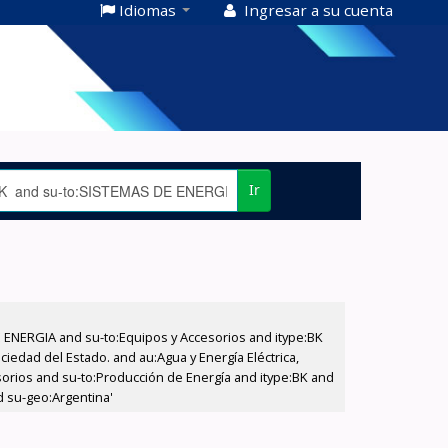
Idiomas
Ingresar a su cuenta
Ir
E ENERGIA and su-to:Equipos y Accesorios and itype:BK
iedad del Estado. and au:Agua y Energía Eléctrica,
sorios and su-to:Producción de Energía and itype:BK and
d su-geo:Argentina'