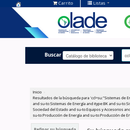
Carrito
Listas
Centro de
Documentación
OLADE -
Buscar
Inicio
›
Resultados de la búsqueda para 'ccl=su:"Sistemas de E
and su-to:Sistemas de Energía and itype:BK and su-to:Si
Sociedad del Estado and su-to:Equipos y Accesorios and
su-to:Producción de Energía and su-to:Producción de Ene
Refinar su búsqueda