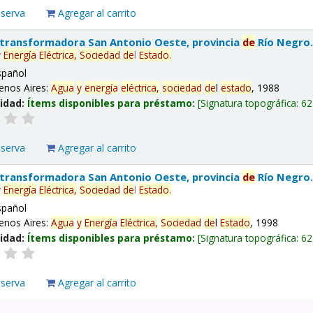
eserva
Agregar al carrito
 transformadora San Antonio Oeste, provincia
de
Río Negro
y
Energía
Eléctrica,
Sociedad
de
l
Estado
.
spañol
enos Aires:
Agua
y
energía
eléctrica,
sociedad
de
l
estado
, 1988
lidad:
Ítems disponibles para préstamo:
Signatura topográfica:
62
eserva
Agregar al carrito
 transformadora San Antonio Oeste, provincia
de
Río Negro
y
Energía
Eléctrica,
Sociedad
de
l
Estado
.
spañol
enos Aires:
Agua
y
Energía
Eléctrica,
Sociedad
de
l
Estado
, 1998
lidad:
Ítems disponibles para préstamo:
Signatura topográfica:
62
eserva
Agregar al carrito