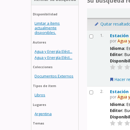
Su búsqueda re
Disponibilidad
Limitar a ítems
Quitar resaltad
actualmente
disponibles.
1.
Estación
por
Agua
Autores
Idioma:
E
Agua y Energía Eléct...
Editor:
Bu
Agua y Energía Eléct...
Disponibi
Colecciones
Documentos Externos
Hacer r
Tipos de ítem
2.
Estación
Libros
por
Agua
Idioma:
E
Lugares
Editor:
Bu
Argentina
Disponibi
Temas