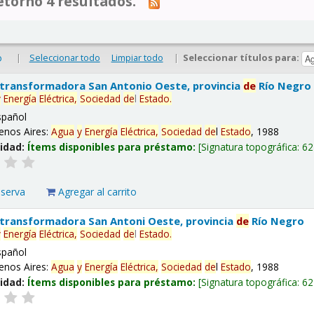
tornó 4 resultados.
|
Seleccionar todo
Limpiar todo
|
Seleccionar títulos para:
o
 transformadora San Antonio Oeste, provincia
de
Río Negro
y
Energía
Eléctrica,
Sociedad
de
l
Estado
.
spañol
enos Aires:
Agua
y
Energía
Eléctrica,
Sociedad
de
l
Estado
, 1988
lidad:
Ítems disponibles para préstamo:
Signatura topográfica:
62
eserva
Agregar al carrito
 transformadora San Antoni Oeste, provincia
de
Río Negro
y
Energía
Eléctrica,
Sociedad
de
l
Estado
.
spañol
enos Aires:
Agua
y
Energía
Eléctrica,
Sociedad
de
l
Estado
, 1988
lidad:
Ítems disponibles para préstamo:
Signatura topográfica:
62