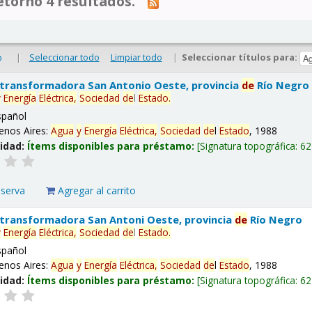
tornó 4 resultados.
|
Seleccionar todo
Limpiar todo
|
Seleccionar títulos para:
o
 transformadora San Antonio Oeste, provincia
de
Río Negro
y
Energía
Eléctrica,
Sociedad
de
l
Estado
.
spañol
enos Aires:
Agua
y
Energía
Eléctrica,
Sociedad
de
l
Estado
, 1988
lidad:
Ítems disponibles para préstamo:
Signatura topográfica:
62
eserva
Agregar al carrito
 transformadora San Antoni Oeste, provincia
de
Río Negro
y
Energía
Eléctrica,
Sociedad
de
l
Estado
.
spañol
enos Aires:
Agua
y
Energía
Eléctrica,
Sociedad
de
l
Estado
, 1988
lidad:
Ítems disponibles para préstamo:
Signatura topográfica:
62