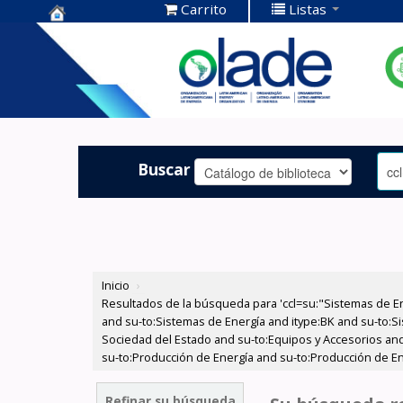
Carrito
Listas
Centro de
Documentación
OLADE -
Buscar
Inicio
›
Resultados de la búsqueda para 'ccl=su:"Sistemas de E
and su-to:Sistemas de Energía and itype:BK and su-to:Si
Sociedad del Estado and su-to:Equipos y Accesorios and
su-to:Producción de Energía and su-to:Producción de Ene
Refinar su búsqueda