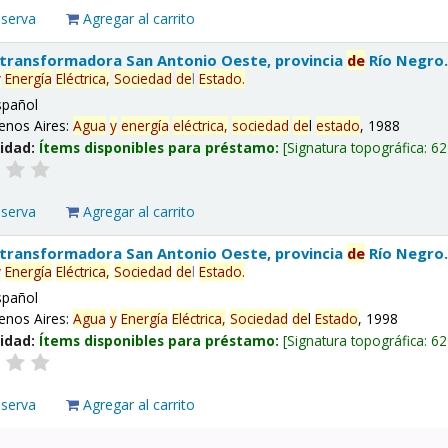
eserva
Agregar al carrito
 transformadora San Antonio Oeste, provincia
de
Río Negro
y
Energía
Eléctrica,
Sociedad
de
l
Estado
.
spañol
enos Aires:
Agua
y
energía
eléctrica,
sociedad
de
l
estado
, 1988
lidad:
Ítems disponibles para préstamo:
Signatura topográfica:
62
eserva
Agregar al carrito
 transformadora San Antonio Oeste, provincia
de
Río Negro
y
Energía
Eléctrica,
Sociedad
de
l
Estado
.
spañol
enos Aires:
Agua
y
Energía
Eléctrica,
Sociedad
de
l
Estado
, 1998
lidad:
Ítems disponibles para préstamo:
Signatura topográfica:
62
eserva
Agregar al carrito