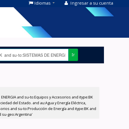
Idiomas
Ingresar a su cuenta
Ir
E ENERGIA and su-to:Equipos y Accesorios and itype:BK
iedad del Estado. and au:Agua y Energía Eléctrica,
sorios and su-to:Producción de Energía and itype:BK and
d su-geo:Argentina'