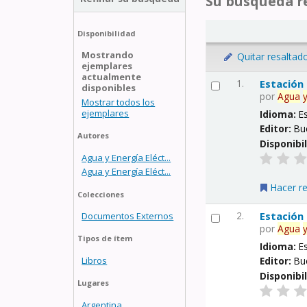
Su búsqueda re
Disponibilidad
Mostrando
Quitar resaltad
ejemplares
actualmente
1.
Estación
disponibles
por
Agua
Mostrar todos los
ejemplares
Idioma:
E
Editor:
Bu
Autores
Disponibi
Agua y Energía Eléct...
Agua y Energía Eléct...
Hacer r
Colecciones
2.
Estación
Documentos Externos
por
Agua
Tipos de ítem
Idioma:
E
Libros
Editor:
Bu
Disponibi
Lugares
Argentina