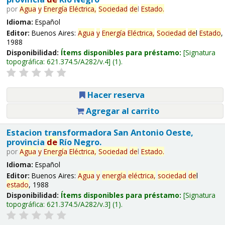
por
Agua
y
Energía
Eléctrica,
Sociedad
de
l
Estado
.
Idioma:
Español
Editor:
Buenos Aires:
Agua
y
Energía
Eléctrica,
Sociedad
de
l
Estado
,
1988
Disponibilidad:
Ítems disponibles para préstamo:
Signatura
topográfica:
621.374.5/A282/v.4
(1).
Hacer reserva
Agregar al carrito
Estacion transformadora San Antonio Oeste,
provincia
de
Río Negro.
por
Agua
y
Energía
Eléctrica,
Sociedad
de
l
Estado
.
Idioma:
Español
Editor:
Buenos Aires:
Agua
y
energía
eléctrica,
sociedad
de
l
estado
, 1988
Disponibilidad:
Ítems disponibles para préstamo:
Signatura
topográfica:
621.374.5/A282/v.3
(1).