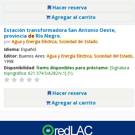
Hacer reserva
Agregar al carrito
Estación transformadora San Antonio Oeste,
provincia
de
Río Negro.
por
Agua
y
Energía
Eléctrica,
Sociedad
de
l
Estado
.
Idioma:
Español
Editor:
Buenos Aires:
Agua
y
Energía
Eléctrica,
Sociedad
de
l
Estado
,
1998
Disponibilidad:
Ítems disponibles para préstamo:
Signatura
topográfica:
621.374.5/A282/v.1
(1).
Hacer reserva
Agregar al carrito