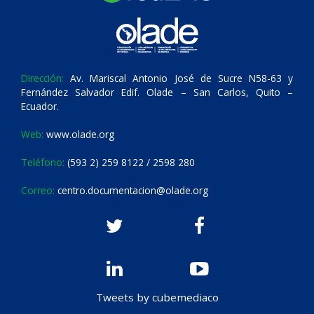
Dirección:
Av. Mariscal Antonio José de Sucre N58-63 y
Fernández Salvador Edif. Olade – San Carlos, Quito –
Ecuador.
Web:
www.olade.org
Teléfono:
(593 2) 259 8122 / 2598 280
Correo:
centro.documentacion@olade.org
Tweets by cubemediaco