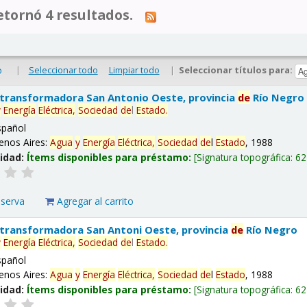
tornó 4 resultados.
|
Seleccionar todo
Limpiar todo
|
Seleccionar títulos para:
o
 transformadora San Antonio Oeste, provincia
de
Río Negro
y
Energía
Eléctrica,
Sociedad
de
l
Estado
.
spañol
enos Aires:
Agua
y
Energía
Eléctrica,
Sociedad
de
l
Estado
, 1988
lidad:
Ítems disponibles para préstamo:
Signatura topográfica:
62
eserva
Agregar al carrito
 transformadora San Antoni Oeste, provincia
de
Río Negro
y
Energía
Eléctrica,
Sociedad
de
l
Estado
.
spañol
enos Aires:
Agua
y
Energía
Eléctrica,
Sociedad
de
l
Estado
, 1988
lidad:
Ítems disponibles para préstamo:
Signatura topográfica:
62