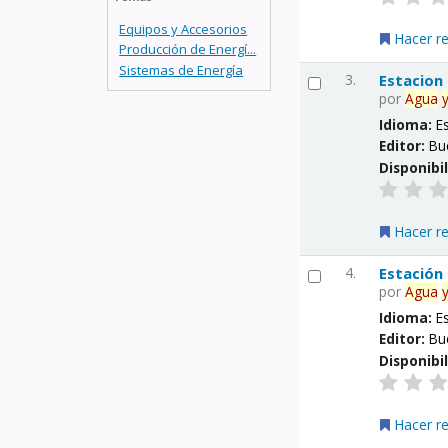
Equipos y Accesorios
Hacer r
Producción de Energí...
Sistemas de Energía
3.
Estacion
por
Agua
Idioma:
E
Editor:
Bu
Disponibi
Hacer r
4.
Estación
por
Agua
Idioma:
E
Editor:
Bu
Disponibi
Hacer r