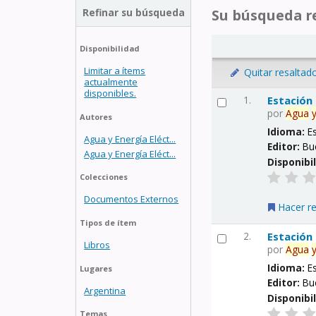
Refinar su búsqueda
Su búsqueda re
Disponibilidad
Limitar a ítems
Quitar resaltad
actualmente
disponibles.
1.
Estación
por
Agua
Autores
Idioma:
E
Agua y Energía Eléct...
Editor:
Bu
Agua y Energía Eléct...
Disponibi
Colecciones
Documentos Externos
Hacer r
Tipos de ítem
2.
Estación
Libros
por
Agua
Idioma:
E
Lugares
Editor:
Bu
Argentina
Disponibi
Temas