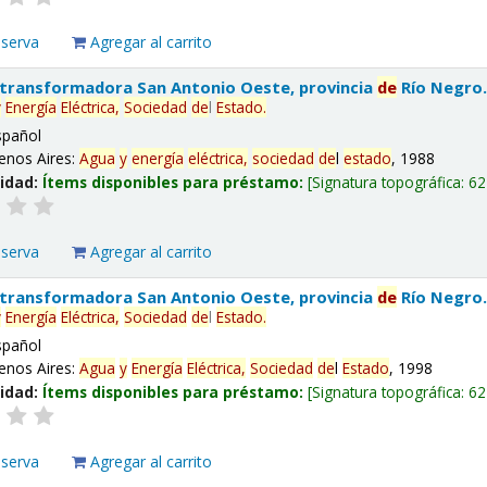
eserva
Agregar al carrito
 transformadora San Antonio Oeste, provincia
de
Río Negro
y
Energía
Eléctrica,
Sociedad
de
l
Estado
.
spañol
enos Aires:
Agua
y
energía
eléctrica,
sociedad
de
l
estado
, 1988
lidad:
Ítems disponibles para préstamo:
Signatura topográfica:
62
eserva
Agregar al carrito
 transformadora San Antonio Oeste, provincia
de
Río Negro
y
Energía
Eléctrica,
Sociedad
de
l
Estado
.
spañol
enos Aires:
Agua
y
Energía
Eléctrica,
Sociedad
de
l
Estado
, 1998
lidad:
Ítems disponibles para préstamo:
Signatura topográfica:
62
eserva
Agregar al carrito