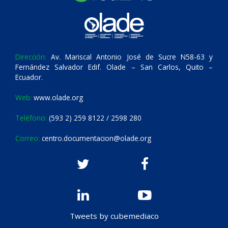
Dirección:
Av. Mariscal Antonio José de Sucre N58-63 y
Fernández Salvador Edif. Olade – San Carlos, Quito –
Ecuador.
Web:
www.olade.org
Teléfono:
(593 2) 259 8122 / 2598 280
Correo:
centro.documentacion@olade.org
Tweets by cubemediaco