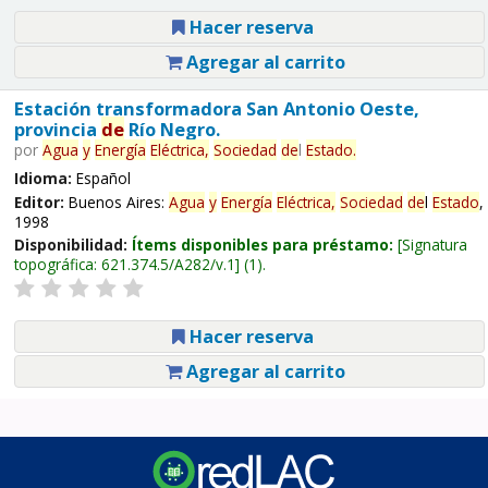
Hacer reserva
Agregar al carrito
Estación transformadora San Antonio Oeste,
provincia
de
Río Negro.
por
Agua
y
Energía
Eléctrica,
Sociedad
de
l
Estado
.
Idioma:
Español
Editor:
Buenos Aires:
Agua
y
Energía
Eléctrica,
Sociedad
de
l
Estado
,
1998
Disponibilidad:
Ítems disponibles para préstamo:
Signatura
topográfica:
621.374.5/A282/v.1
(1).
Hacer reserva
Agregar al carrito