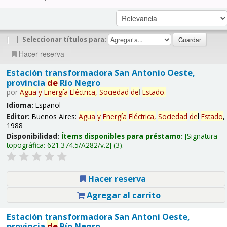
|
|
Seleccionar títulos para:
Hacer reserva
Estación transformadora San Antonio Oeste,
provincia
de
Río Negro
por
Agua
y
Energía
Eléctrica,
Sociedad
de
l
Estado
.
Idioma:
Español
Editor:
Buenos Aires:
Agua
y
Energía
Eléctrica,
Sociedad
de
l
Estado
,
1988
Disponibilidad:
Ítems disponibles para préstamo:
Signatura
topográfica:
621.374.5/A282/v.2
(3).
Hacer reserva
Agregar al carrito
Estación transformadora San Antoni Oeste,
provincia
de
Río Negro