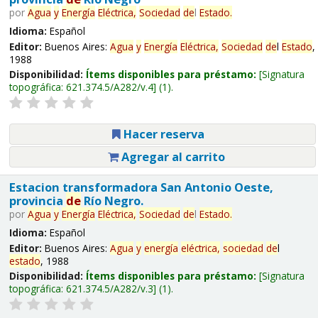
por
Agua
y
Energía
Eléctrica,
Sociedad
de
l
Estado
.
Idioma:
Español
Editor:
Buenos Aires:
Agua
y
Energía
Eléctrica,
Sociedad
de
l
Estado
,
1988
Disponibilidad:
Ítems disponibles para préstamo:
Signatura
topográfica:
621.374.5/A282/v.4
(1).
Hacer reserva
Agregar al carrito
Estacion transformadora San Antonio Oeste,
provincia
de
Río Negro.
por
Agua
y
Energía
Eléctrica,
Sociedad
de
l
Estado
.
Idioma:
Español
Editor:
Buenos Aires:
Agua
y
energía
eléctrica,
sociedad
de
l
estado
, 1988
Disponibilidad:
Ítems disponibles para préstamo:
Signatura
topográfica:
621.374.5/A282/v.3
(1).