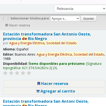
|
|
Seleccionar títulos para:
Hacer reserva
Estación transformadora San Antonio Oeste,
provincia
de
Río Negro
por
Agua
y
Energía
Eléctrica,
Sociedad
de
l
Estado
.
Idioma:
Español
Editor:
Buenos Aires:
Agua
y
Energía
Eléctrica,
Sociedad
de
l
Estado
,
1988
Disponibilidad:
Ítems disponibles para préstamo:
Signatura
topográfica:
621.374.5/A282/v.2
(3).
Hacer reserva
Agregar al carrito
Estación transformadora San Antoni Oeste,
provincia
de
Río Negro