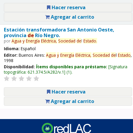
Hacer reserva
Agregar al carrito
Estación transformadora San Antonio Oeste,
provincia
de
Río Negro.
por
Agua
y
Energía
Eléctrica,
Sociedad
de
l
Estado
.
Idioma:
Español
Editor:
Buenos Aires:
Agua
y
Energía
Eléctrica,
Sociedad
de
l
Estado
,
1998
Disponibilidad:
Ítems disponibles para préstamo:
Signatura
topográfica:
621.374.5/A282/v.1
(1).
Hacer reserva
Agregar al carrito