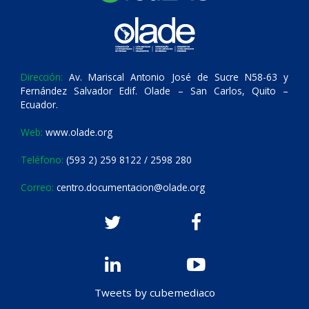
Dirección:
Av. Mariscal Antonio José de Sucre N58-63 y
Fernández Salvador Edif. Olade – San Carlos, Quito –
Ecuador.
Web:
www.olade.org
Teléfono:
(593 2) 259 8122 / 2598 280
Correo:
centro.documentacion@olade.org
Tweets by cubemediaco