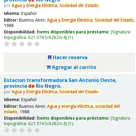
por
Agua
y
Energía
Eléctrica,
Sociedad
de
l
Estado
.
Idioma:
Español
Editor:
Buenos Aires:
Agua
y
Energía
Eléctrica,
Sociedad
de
l
Estado
,
1988
Disponibilidad:
Ítems disponibles para préstamo:
Signatura
topográfica:
621.374.5/A282/v.4
(1).
Hacer reserva
Agregar al carrito
Estacion transformadora San Antonio Oeste,
provincia
de
Río Negro.
por
Agua
y
Energía
Eléctrica,
Sociedad
de
l
Estado
.
Idioma:
Español
Editor:
Buenos Aires:
Agua
y
energía
eléctrica,
sociedad
de
l
estado
, 1988
Disponibilidad:
Ítems disponibles para préstamo:
Signatura
topográfica:
621.374.5/A282/v.3
(1).