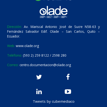
Dirección:
Av. Mariscal Antonio José de Sucre N58-63 y
Fernández Salvador Edif. Olade – San Carlos, Quito –
Ecuador.
Web:
www.olade.org
Teléfono:
(593 2) 259 8122 / 2598 280
Correo:
centro.documentacion@olade.org
Tweets by cubemediaco