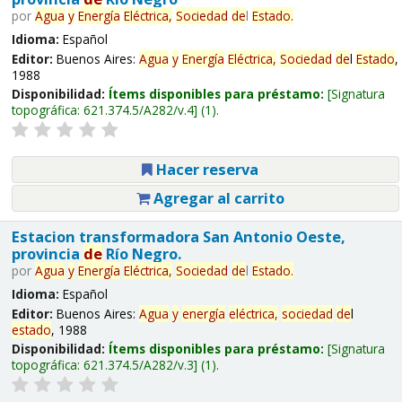
por
Agua
y
Energía
Eléctrica,
Sociedad
de
l
Estado
.
Idioma:
Español
Editor:
Buenos Aires:
Agua
y
Energía
Eléctrica,
Sociedad
de
l
Estado
,
1988
Disponibilidad:
Ítems disponibles para préstamo:
Signatura
topográfica:
621.374.5/A282/v.4
(1).
Hacer reserva
Agregar al carrito
Estacion transformadora San Antonio Oeste,
provincia
de
Río Negro.
por
Agua
y
Energía
Eléctrica,
Sociedad
de
l
Estado
.
Idioma:
Español
Editor:
Buenos Aires:
Agua
y
energía
eléctrica,
sociedad
de
l
estado
, 1988
Disponibilidad:
Ítems disponibles para préstamo:
Signatura
topográfica:
621.374.5/A282/v.3
(1).