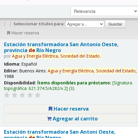
|
|
Seleccionar títulos para:
Hacer reserva
Estación transformadora San Antonio Oeste,
provincia
de
Río Negro
por
Agua
y
Energía
Eléctrica,
Sociedad
de
l
Estado
.
Idioma:
Español
Editor:
Buenos Aires:
Agua
y
Energía
Eléctrica,
Sociedad
de
l
Estado
,
1988
Disponibilidad:
Ítems disponibles para préstamo:
Signatura
topográfica:
621.374.5/A282/v.2
(3).
Hacer reserva
Agregar al carrito
Estación transformadora San Antoni Oeste,
provincia
de
Río Negro