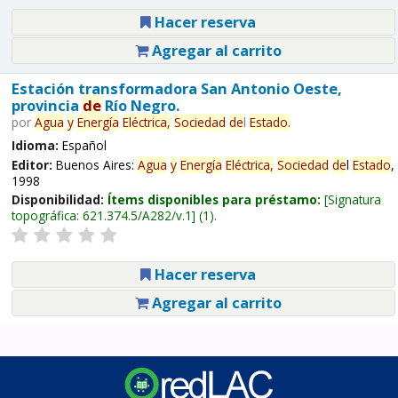
Hacer reserva
Agregar al carrito
Estación transformadora San Antonio Oeste,
provincia
de
Río Negro.
por
Agua
y
Energía
Eléctrica,
Sociedad
de
l
Estado
.
Idioma:
Español
Editor:
Buenos Aires:
Agua
y
Energía
Eléctrica,
Sociedad
de
l
Estado
,
1998
Disponibilidad:
Ítems disponibles para préstamo:
Signatura
topográfica:
621.374.5/A282/v.1
(1).
Hacer reserva
Agregar al carrito