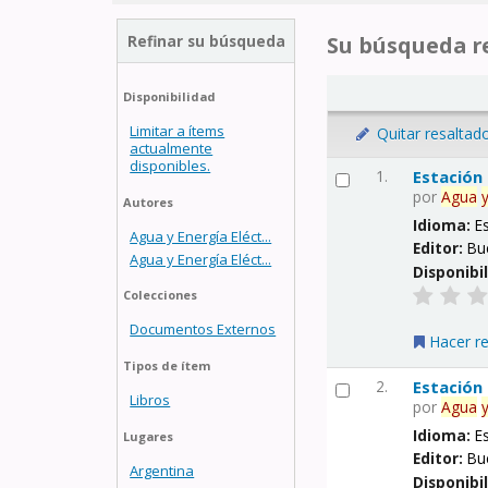
Refinar su búsqueda
Su búsqueda re
Disponibilidad
Limitar a ítems
Quitar resaltad
actualmente
disponibles.
1.
Estación
por
Agua
Autores
Idioma:
E
Agua y Energía Eléct...
Editor:
Bu
Agua y Energía Eléct...
Disponibi
Colecciones
Documentos Externos
Hacer r
Tipos de ítem
2.
Estación
Libros
por
Agua
Idioma:
E
Lugares
Editor:
Bu
Argentina
Disponibi