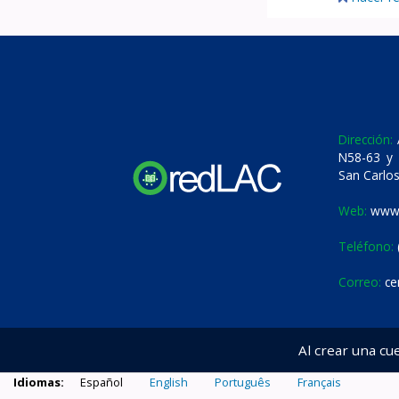
Dirección:
A
N58-63 y 
San Carlos
Web:
www.
Teléfono:
Correo:
ce
Al crear una cu
Idiomas:
Español
English
Português
Français