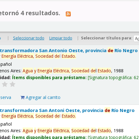
tornó 4 resultados.
|
Seleccionar todo
Limpiar todo
|
Seleccionar títulos para:
o
 transformadora San Antonio Oeste, provincia
de
Río Negro
y
Energía
Eléctrica,
Sociedad
de
l
Estado
.
spañol
enos Aires:
Agua
y
Energía
Eléctrica,
Sociedad
de
l
Estado
, 1988
lidad:
Ítems disponibles para préstamo:
Signatura topográfica:
62
eserva
Agregar al carrito
 transformadora San Antoni Oeste, provincia
de
Río Negro
y
Energía
Eléctrica,
Sociedad
de
l
Estado
.
spañol
enos Aires:
Agua
y
Energía
Eléctrica,
Sociedad
de
l
Estado
, 1988
lidad:
Ítems disponibles para préstamo:
Signatura topográfica:
62