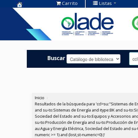
Carrito
Listas
Centro de
Documentación
OLADE -
Buscar
Inicio
›
Resultados de la búsqueda para 'ccl=su:"Sistemas de E
and su-to:Sistemas de Energía and itype:BK and su-to:Si
Sociedad del Estado and su-to:Equipos y Accesorios and
su-to:Producción de Energía and su-to:Producción de En
au:Agua y Energía Eléctrica, Sociedad del Estado and su
numeric >= 1) and (lost,st-numeric=0) )'