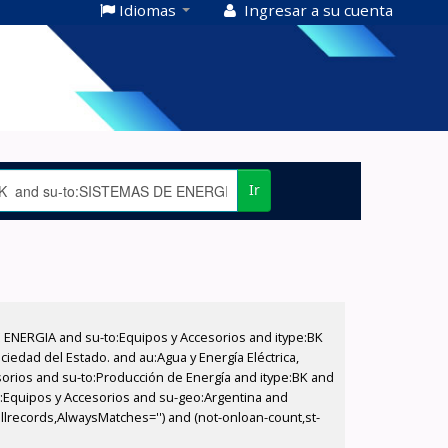
Idiomas
Ingresar a su cuenta
Ir
E ENERGIA and su-to:Equipos y Accesorios and itype:BK
iedad del Estado. and au:Agua y Energía Eléctrica,
sorios and su-to:Producción de Energía and itype:BK and
o:Equipos y Accesorios and su-geo:Argentina and
allrecords,AlwaysMatches='') and (not-onloan-count,st-