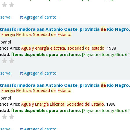
eserva
Agregar al carrito
 transformadora San Antonio Oeste, provincia
de
Río Negro
y
Energía
Eléctrica,
Sociedad
de
l
Estado
.
spañol
enos Aires:
Agua
y
energía
eléctrica,
sociedad
de
l
estado
, 1988
lidad:
Ítems disponibles para préstamo:
Signatura topográfica:
62
eserva
Agregar al carrito
 transformadora San Antonio Oeste, provincia
de
Río Negro
y
Energía
Eléctrica,
Sociedad
de
l
Estado
.
spañol
enos Aires:
Agua
y
Energía
Eléctrica,
Sociedad
de
l
Estado
, 1998
lidad:
Ítems disponibles para préstamo:
Signatura topográfica:
62
eserva
Agregar al carrito