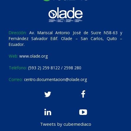
Dirección:
Av. Mariscal Antonio José de Sucre N58-63 y
Fernández Salvador Edif. Olade – San Carlos, Quito –
Ecuador.
Web:
www.olade.org
Teléfono:
(593 2) 259 8122 / 2598 280
Correo:
centro.documentacion@olade.org
Tweets by cubemediaco