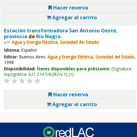
Hacer reserva
Agregar al carrito
Estación transformadora San Antonio Oeste,
provincia
de
Río Negro.
por
Agua
y
Energía
Eléctrica,
Sociedad
de
l
Estado
.
Idioma:
Español
Editor:
Buenos Aires:
Agua
y
Energía
Eléctrica,
Sociedad
de
l
Estado
,
1998
Disponibilidad:
Ítems disponibles para préstamo:
Signatura
topográfica:
621.374.5/A282/v.1
(1).
Hacer reserva
Agregar al carrito