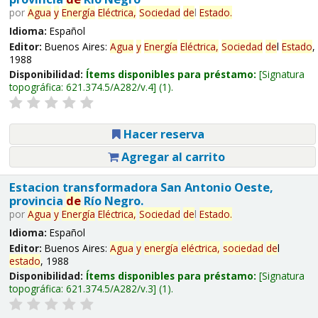
por
Agua
y
Energía
Eléctrica,
Sociedad
de
l
Estado
.
Idioma:
Español
Editor:
Buenos Aires:
Agua
y
Energía
Eléctrica,
Sociedad
de
l
Estado
,
1988
Disponibilidad:
Ítems disponibles para préstamo:
Signatura
topográfica:
621.374.5/A282/v.4
(1).
Hacer reserva
Agregar al carrito
Estacion transformadora San Antonio Oeste,
provincia
de
Río Negro.
por
Agua
y
Energía
Eléctrica,
Sociedad
de
l
Estado
.
Idioma:
Español
Editor:
Buenos Aires:
Agua
y
energía
eléctrica,
sociedad
de
l
estado
, 1988
Disponibilidad:
Ítems disponibles para préstamo:
Signatura
topográfica:
621.374.5/A282/v.3
(1).