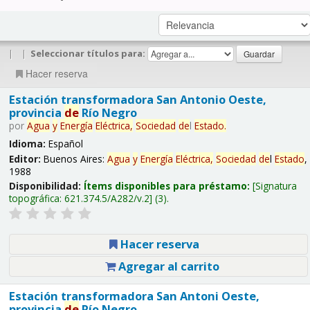
|
|
Seleccionar títulos para:
Hacer reserva
Estación transformadora San Antonio Oeste,
provincia
de
Río Negro
por
Agua
y
Energía
Eléctrica,
Sociedad
de
l
Estado
.
Idioma:
Español
Editor:
Buenos Aires:
Agua
y
Energía
Eléctrica,
Sociedad
de
l
Estado
,
1988
Disponibilidad:
Ítems disponibles para préstamo:
Signatura
topográfica:
621.374.5/A282/v.2
(3).
Hacer reserva
Agregar al carrito
Estación transformadora San Antoni Oeste,
provincia
de
Río Negro