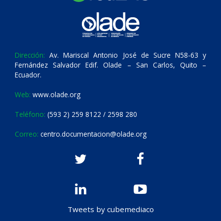
Dirección:
Av. Mariscal Antonio José de Sucre N58-63 y
Fernández Salvador Edif. Olade – San Carlos, Quito –
Ecuador.
Web:
www.olade.org
Teléfono:
(593 2) 259 8122 / 2598 280
Correo:
centro.documentacion@olade.org
Tweets by cubemediaco