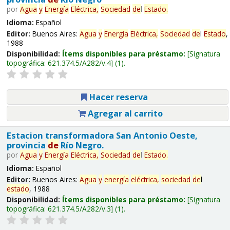
por
Agua
y
Energía
Eléctrica,
Sociedad
de
l
Estado
.
Idioma:
Español
Editor:
Buenos Aires:
Agua
y
Energía
Eléctrica,
Sociedad
de
l
Estado
,
1988
Disponibilidad:
Ítems disponibles para préstamo:
Signatura
topográfica:
621.374.5/A282/v.4
(1).
Hacer reserva
Agregar al carrito
Estacion transformadora San Antonio Oeste,
provincia
de
Río Negro.
por
Agua
y
Energía
Eléctrica,
Sociedad
de
l
Estado
.
Idioma:
Español
Editor:
Buenos Aires:
Agua
y
energía
eléctrica,
sociedad
de
l
estado
, 1988
Disponibilidad:
Ítems disponibles para préstamo:
Signatura
topográfica:
621.374.5/A282/v.3
(1).