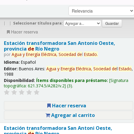
|
|
Seleccionar títulos para:
Hacer reserva
Estación transformadora San Antonio Oeste,
provincia
de
Río Negro
por
Agua
y
Energía
Eléctrica,
Sociedad
de
l
Estado
.
Idioma:
Español
Editor:
Buenos Aires:
Agua
y
Energía
Eléctrica,
Sociedad
de
l
Estado
,
1988
Disponibilidad:
Ítems disponibles para préstamo:
Signatura
topográfica:
621.374.5/A282/v.2
(3).
Hacer reserva
Agregar al carrito
Estación transformadora San Antoni Oeste,
provincia
de
Río Negro