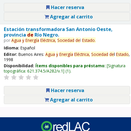
Hacer reserva
Agregar al carrito
Estación transformadora San Antonio Oeste,
provincia
de
Río Negro.
por
Agua
y
Energía
Eléctrica,
Sociedad
de
l
Estado
.
Idioma:
Español
Editor:
Buenos Aires:
Agua
y
Energía
Eléctrica,
Sociedad
de
l
Estado
,
1998
Disponibilidad:
Ítems disponibles para préstamo:
Signatura
topográfica:
621.374.5/A282/v.1
(1).
Hacer reserva
Agregar al carrito