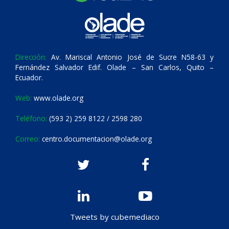
Dirección:
Av. Mariscal Antonio José de Sucre N58-63 y
Fernández Salvador Edif. Olade – San Carlos, Quito –
Ecuador.
Web:
www.olade.org
Teléfono:
(593 2) 259 8122 / 2598 280
Correo:
centro.documentacion@olade.org
Tweets by cubemediaco