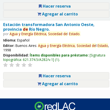
Hacer reserva
Agregar al carrito
Estación transformadora San Antonio Oeste,
provincia
de
Río Negro.
por
Agua
y
Energía
Eléctrica,
Sociedad
de
l
Estado
.
Idioma:
Español
Editor:
Buenos Aires:
Agua
y
Energía
Eléctrica,
Sociedad
de
l
Estado
,
1998
Disponibilidad:
Ítems disponibles para préstamo:
Signatura
topográfica:
621.374.5/A282/v.1
(1).
Hacer reserva
Agregar al carrito