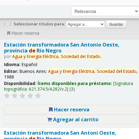
|
|
Seleccionar títulos para:
Hacer reserva
Estación transformadora San Antonio Oeste,
provincia
de
Río Negro
por
Agua
y
Energía
Eléctrica,
Sociedad
de
l
Estado
.
Idioma:
Español
Editor:
Buenos Aires:
Agua
y
Energía
Eléctrica,
Sociedad
de
l
Estado
,
1988
Disponibilidad:
Ítems disponibles para préstamo:
Signatura
topográfica:
621.374.5/A282/v.2
(3).
Hacer reserva
Agregar al carrito
Estación transformadora San Antoni Oeste,
provincia
de
Río Negro