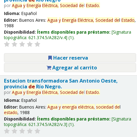
por
Agua
y
Energía
Eléctrica,
Sociedad
de
l
Estado
.
Idioma:
Español
Editor:
Buenos Aires:
Agua
y
Energía
Eléctrica,
Sociedad
de
l
Estado
,
1988
Disponibilidad:
Ítems disponibles para préstamo:
Signatura
topográfica:
621.374.5/A282/v.4
(1).
Hacer reserva
Agregar al carrito
Estacion transformadora San Antonio Oeste,
provincia
de
Río Negro.
por
Agua
y
Energía
Eléctrica,
Sociedad
de
l
Estado
.
Idioma:
Español
Editor:
Buenos Aires:
Agua
y
energía
eléctrica,
sociedad
de
l
estado
, 1988
Disponibilidad:
Ítems disponibles para préstamo:
Signatura
topográfica:
621.374.5/A282/v.3
(1).