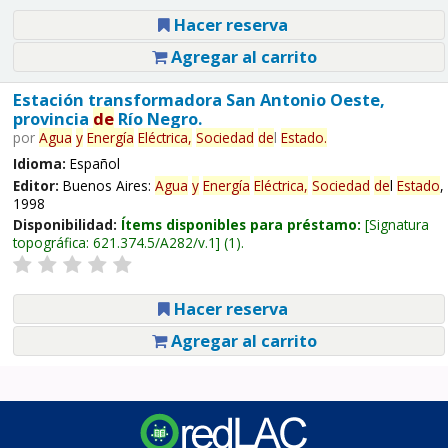
Hacer reserva
Agregar al carrito
Estación transformadora San Antonio Oeste,
provincia
de
Río Negro.
por
Agua
y
Energía
Eléctrica,
Sociedad
de
l
Estado
.
Idioma:
Español
Editor:
Buenos Aires:
Agua
y
Energía
Eléctrica,
Sociedad
de
l
Estado
,
1998
Disponibilidad:
Ítems disponibles para préstamo:
Signatura
topográfica:
621.374.5/A282/v.1
(1).
Hacer reserva
Agregar al carrito