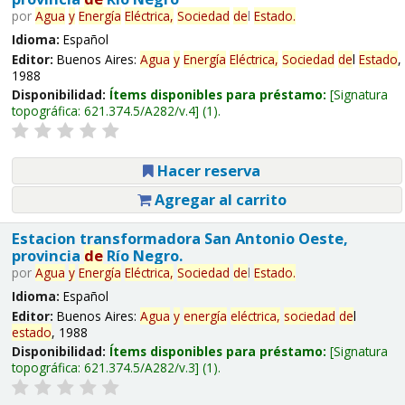
por
Agua
y
Energía
Eléctrica,
Sociedad
de
l
Estado
.
Idioma:
Español
Editor:
Buenos Aires:
Agua
y
Energía
Eléctrica,
Sociedad
de
l
Estado
,
1988
Disponibilidad:
Ítems disponibles para préstamo:
Signatura
topográfica:
621.374.5/A282/v.4
(1).
Hacer reserva
Agregar al carrito
Estacion transformadora San Antonio Oeste,
provincia
de
Río Negro.
por
Agua
y
Energía
Eléctrica,
Sociedad
de
l
Estado
.
Idioma:
Español
Editor:
Buenos Aires:
Agua
y
energía
eléctrica,
sociedad
de
l
estado
, 1988
Disponibilidad:
Ítems disponibles para préstamo:
Signatura
topográfica:
621.374.5/A282/v.3
(1).