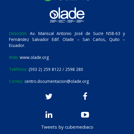
Dirección:
Av. Mariscal Antonio José de Sucre N58-63 y
Fernández Salvador Edif. Olade – San Carlos, Quito –
Ecuador.
Web:
www.olade.org
Teléfono:
(593 2) 259 8122 / 2598 280
Correo:
centro.documentacion@olade.org
Tweets by cubemediaco