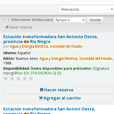
|
|
Seleccionar títulos para:
Hacer reserva
Estación transformadora San Antonio Oeste,
provincia
de
Río Negro
por
Agua
y
Energía
Eléctrica,
Sociedad
de
l
Estado
.
Idioma:
Español
Editor:
Buenos Aires:
Agua
y
Energía
Eléctrica,
Sociedad
de
l
Estado
,
1988
Disponibilidad:
Ítems disponibles para préstamo:
Signatura
topográfica:
621.374.5/A282/v.2
(3).
Hacer reserva
Agregar al carrito
Estación transformadora San Antoni Oeste,
provincia
de
Río Negro