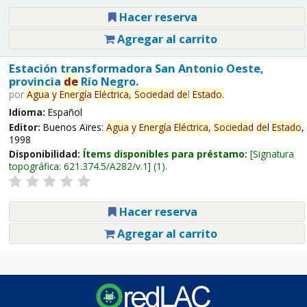
Hacer reserva
Agregar al carrito
Estación transformadora San Antonio Oeste,
provincia
de
Río Negro.
por
Agua
y
Energía
Eléctrica,
Sociedad
de
l
Estado
.
Idioma:
Español
Editor:
Buenos Aires:
Agua
y
Energía
Eléctrica,
Sociedad
de
l
Estado
,
1998
Disponibilidad:
Ítems disponibles para préstamo:
Signatura
topográfica:
621.374.5/A282/v.1
(1).
Hacer reserva
Agregar al carrito