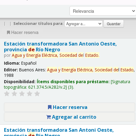
|
|
Seleccionar títulos para:
Hacer reserva
Estación transformadora San Antonio Oeste,
provincia
de
Río Negro
por
Agua
y
Energía
Eléctrica,
Sociedad
de
l
Estado
.
Idioma:
Español
Editor:
Buenos Aires:
Agua
y
Energía
Eléctrica,
Sociedad
de
l
Estado
,
1988
Disponibilidad:
Ítems disponibles para préstamo:
Signatura
topográfica:
621.374.5/A282/v.2
(3).
Hacer reserva
Agregar al carrito
Estación transformadora San Antoni Oeste,
provincia
de
Río Negro