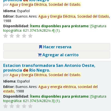
por
Agua
y
Energía
Eléctrica,
Sociedad
de
l
Estado
.
Idioma:
Español
Editor:
Buenos Aires:
Agua
y
Energía
Eléctrica,
Sociedad
de
l
Estado
,
1988
Disponibilidad:
Ítems disponibles para préstamo:
Signatura
topográfica:
621.374.5/A282/v.4
(1).
Hacer reserva
Agregar al carrito
Estacion transformadora San Antonio Oeste,
provincia
de
Río Negro.
por
Agua
y
Energía
Eléctrica,
Sociedad
de
l
Estado
.
Idioma:
Español
Editor:
Buenos Aires:
Agua
y
energía
eléctrica,
sociedad
de
l
estado
, 1988
Disponibilidad:
Ítems disponibles para préstamo:
Signatura
topográfica:
621.374.5/A282/v.3
(1).