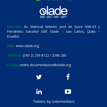
Dirección:
Av. Mariscal Antonio José de Sucre N58-63 y
Fernández Salvador Edif. Olade – San Carlos, Quito –
Ecuador.
Web:
www.olade.org
Teléfono:
(593 2) 259 8122 / 2598 280
Correo:
centro.documentacion@olade.org
Tweets by cubemediaco