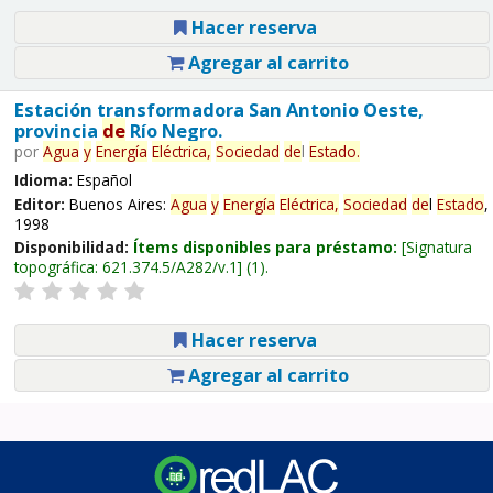
Hacer reserva
Agregar al carrito
Estación transformadora San Antonio Oeste,
provincia
de
Río Negro.
por
Agua
y
Energía
Eléctrica,
Sociedad
de
l
Estado
.
Idioma:
Español
Editor:
Buenos Aires:
Agua
y
Energía
Eléctrica,
Sociedad
de
l
Estado
,
1998
Disponibilidad:
Ítems disponibles para préstamo:
Signatura
topográfica:
621.374.5/A282/v.1
(1).
Hacer reserva
Agregar al carrito