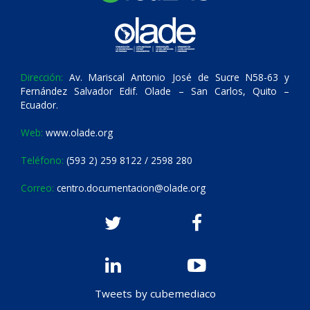
Dirección:
Av. Mariscal Antonio José de Sucre N58-63 y
Fernández Salvador Edif. Olade – San Carlos, Quito –
Ecuador.
Web:
www.olade.org
Teléfono:
(593 2) 259 8122 / 2598 280
Correo:
centro.documentacion@olade.org
Tweets by cubemediaco