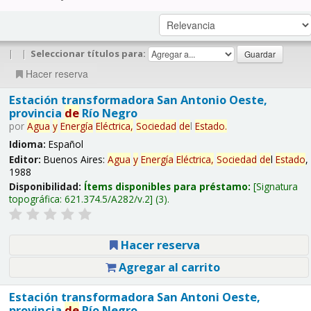
|
|
Seleccionar títulos para:
Hacer reserva
Estación transformadora San Antonio Oeste,
provincia
de
Río Negro
por
Agua
y
Energía
Eléctrica,
Sociedad
de
l
Estado
.
Idioma:
Español
Editor:
Buenos Aires:
Agua
y
Energía
Eléctrica,
Sociedad
de
l
Estado
,
1988
Disponibilidad:
Ítems disponibles para préstamo:
Signatura
topográfica:
621.374.5/A282/v.2
(3).
Hacer reserva
Agregar al carrito
Estación transformadora San Antoni Oeste,
provincia
de
Río Negro