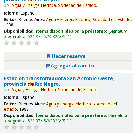
por
Agua
y
Energía
Eléctrica,
Sociedad
de
l
Estado
.
Idioma:
Español
Editor:
Buenos Aires:
Agua
y
Energía
Eléctrica,
Sociedad
de
l
Estado
,
1988
Disponibilidad:
Ítems disponibles para préstamo:
Signatura
topográfica:
621.374.5/A282/v.4
(1).
Hacer reserva
Agregar al carrito
Estacion transformadora San Antonio Oeste,
provincia
de
Río Negro.
por
Agua
y
Energía
Eléctrica,
Sociedad
de
l
Estado
.
Idioma:
Español
Editor:
Buenos Aires:
Agua
y
energía
eléctrica,
sociedad
de
l
estado
, 1988
Disponibilidad:
Ítems disponibles para préstamo:
Signatura
topográfica:
621.374.5/A282/v.3
(1).