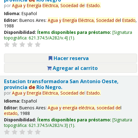
por
Agua
y
Energía
Eléctrica,
Sociedad
de
l
Estado
.
Idioma:
Español
Editor:
Buenos Aires:
Agua
y
Energía
Eléctrica,
Sociedad
de
l
Estado
,
1988
Disponibilidad:
Ítems disponibles para préstamo:
Signatura
topográfica:
621.374.5/A282/v.4
(1).
Hacer reserva
Agregar al carrito
Estacion transformadora San Antonio Oeste,
provincia
de
Río Negro.
por
Agua
y
Energía
Eléctrica,
Sociedad
de
l
Estado
.
Idioma:
Español
Editor:
Buenos Aires:
Agua
y
energía
eléctrica,
sociedad
de
l
estado
, 1988
Disponibilidad:
Ítems disponibles para préstamo:
Signatura
topográfica:
621.374.5/A282/v.3
(1).