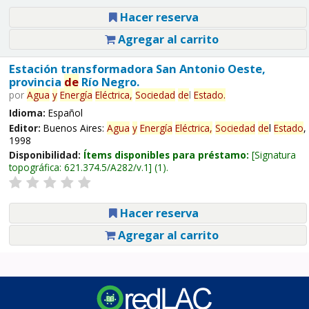
Hacer reserva
Agregar al carrito
Estación transformadora San Antonio Oeste,
provincia
de
Río Negro.
por
Agua
y
Energía
Eléctrica,
Sociedad
de
l
Estado
.
Idioma:
Español
Editor:
Buenos Aires:
Agua
y
Energía
Eléctrica,
Sociedad
de
l
Estado
,
1998
Disponibilidad:
Ítems disponibles para préstamo:
Signatura
topográfica:
621.374.5/A282/v.1
(1).
Hacer reserva
Agregar al carrito