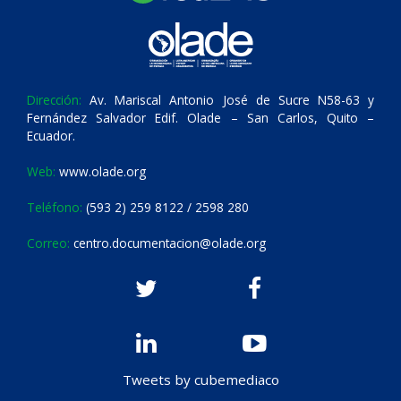
Dirección:
Av. Mariscal Antonio José de Sucre N58-63 y
Fernández Salvador Edif. Olade – San Carlos, Quito –
Ecuador.
Web:
www.olade.org
Teléfono:
(593 2) 259 8122 / 2598 280
Correo:
centro.documentacion@olade.org
Tweets by cubemediaco