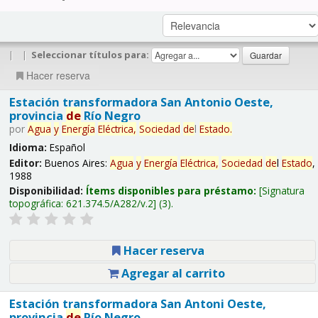
|
|
Seleccionar títulos para:
Hacer reserva
Estación transformadora San Antonio Oeste,
provincia
de
Río Negro
por
Agua
y
Energía
Eléctrica,
Sociedad
de
l
Estado
.
Idioma:
Español
Editor:
Buenos Aires:
Agua
y
Energía
Eléctrica,
Sociedad
de
l
Estado
,
1988
Disponibilidad:
Ítems disponibles para préstamo:
Signatura
topográfica:
621.374.5/A282/v.2
(3).
Hacer reserva
Agregar al carrito
Estación transformadora San Antoni Oeste,
provincia
de
Río Negro