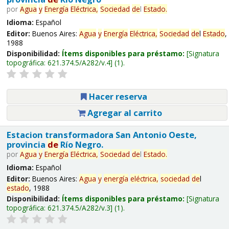
por
Agua
y
Energía
Eléctrica,
Sociedad
de
l
Estado
.
Idioma:
Español
Editor:
Buenos Aires:
Agua
y
Energía
Eléctrica,
Sociedad
de
l
Estado
,
1988
Disponibilidad:
Ítems disponibles para préstamo:
Signatura
topográfica:
621.374.5/A282/v.4
(1).
Hacer reserva
Agregar al carrito
Estacion transformadora San Antonio Oeste,
provincia
de
Río Negro.
por
Agua
y
Energía
Eléctrica,
Sociedad
de
l
Estado
.
Idioma:
Español
Editor:
Buenos Aires:
Agua
y
energía
eléctrica,
sociedad
de
l
estado
, 1988
Disponibilidad:
Ítems disponibles para préstamo:
Signatura
topográfica:
621.374.5/A282/v.3
(1).