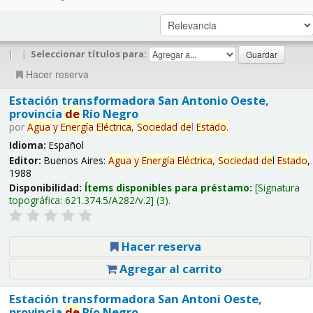
|
|
Seleccionar títulos para:
Hacer reserva
Estación transformadora San Antonio Oeste,
provincia
de
Río Negro
por
Agua
y
Energía
Eléctrica,
Sociedad
de
l
Estado
.
Idioma:
Español
Editor:
Buenos Aires:
Agua
y
Energía
Eléctrica,
Sociedad
de
l
Estado
,
1988
Disponibilidad:
Ítems disponibles para préstamo:
Signatura
topográfica:
621.374.5/A282/v.2
(3).
Hacer reserva
Agregar al carrito
Estación transformadora San Antoni Oeste,
provincia
de
Río Negro