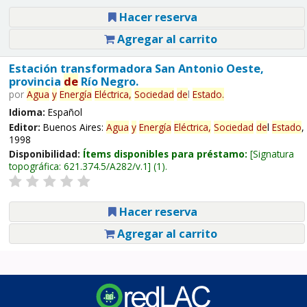
Hacer reserva
Agregar al carrito
Estación transformadora San Antonio Oeste,
provincia
de
Río Negro.
por
Agua
y
Energía
Eléctrica,
Sociedad
de
l
Estado
.
Idioma:
Español
Editor:
Buenos Aires:
Agua
y
Energía
Eléctrica,
Sociedad
de
l
Estado
,
1998
Disponibilidad:
Ítems disponibles para préstamo:
Signatura
topográfica:
621.374.5/A282/v.1
(1).
Hacer reserva
Agregar al carrito