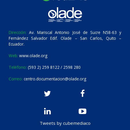
Dirección:
Av. Mariscal Antonio José de Sucre N58-63 y
Fernández Salvador Edif. Olade – San Carlos, Quito –
Ecuador.
Web:
www.olade.org
Teléfono:
(593 2) 259 8122 / 2598 280
Correo:
centro.documentacion@olade.org
Tweets by cubemediaco