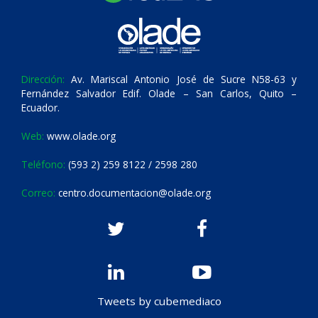
Dirección:
Av. Mariscal Antonio José de Sucre N58-63 y
Fernández Salvador Edif. Olade – San Carlos, Quito –
Ecuador.
Web:
www.olade.org
Teléfono:
(593 2) 259 8122 / 2598 280
Correo:
centro.documentacion@olade.org
Tweets by cubemediaco