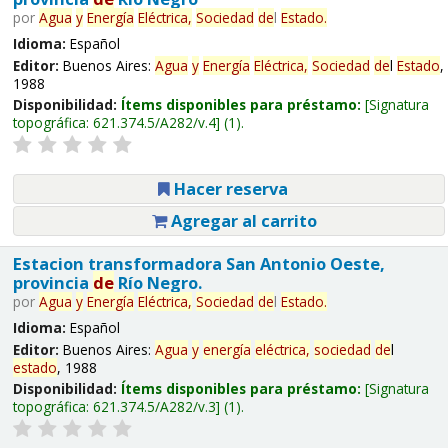
por
Agua
y
Energía
Eléctrica,
Sociedad
de
l
Estado
.
Idioma:
Español
Editor:
Buenos Aires:
Agua
y
Energía
Eléctrica,
Sociedad
de
l
Estado
,
1988
Disponibilidad:
Ítems disponibles para préstamo:
Signatura
topográfica:
621.374.5/A282/v.4
(1).
Hacer reserva
Agregar al carrito
Estacion transformadora San Antonio Oeste,
provincia
de
Río Negro.
por
Agua
y
Energía
Eléctrica,
Sociedad
de
l
Estado
.
Idioma:
Español
Editor:
Buenos Aires:
Agua
y
energía
eléctrica,
sociedad
de
l
estado
, 1988
Disponibilidad:
Ítems disponibles para préstamo:
Signatura
topográfica:
621.374.5/A282/v.3
(1).