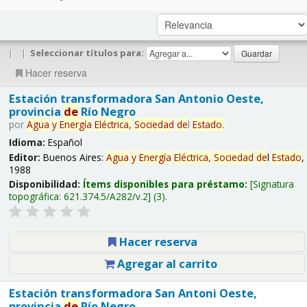
|
|
Seleccionar títulos para:
Hacer reserva
Estación transformadora San Antonio Oeste,
provincia
de
Río Negro
por
Agua
y
Energía
Eléctrica,
Sociedad
de
l
Estado
.
Idioma:
Español
Editor:
Buenos Aires:
Agua
y
Energía
Eléctrica,
Sociedad
de
l
Estado
,
1988
Disponibilidad:
Ítems disponibles para préstamo:
Signatura
topográfica:
621.374.5/A282/v.2
(3).
Hacer reserva
Agregar al carrito
Estación transformadora San Antoni Oeste,
provincia
de
Río Negro