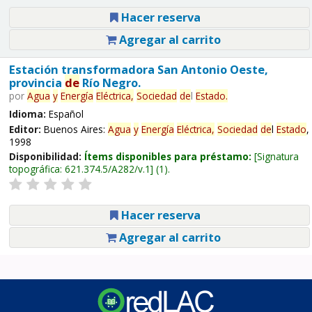
Hacer reserva
Agregar al carrito
Estación transformadora San Antonio Oeste,
provincia
de
Río Negro.
por
Agua
y
Energía
Eléctrica,
Sociedad
de
l
Estado
.
Idioma:
Español
Editor:
Buenos Aires:
Agua
y
Energía
Eléctrica,
Sociedad
de
l
Estado
,
1998
Disponibilidad:
Ítems disponibles para préstamo:
Signatura
topográfica:
621.374.5/A282/v.1
(1).
Hacer reserva
Agregar al carrito