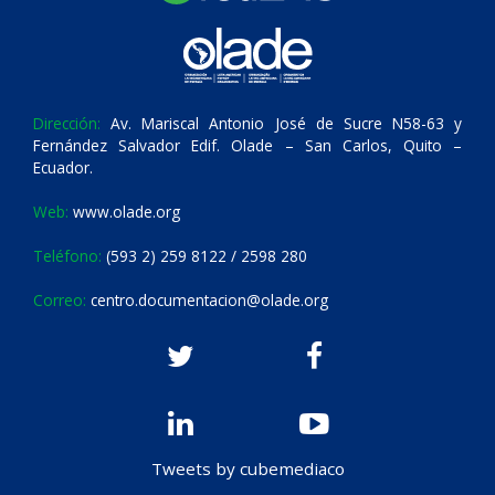
Dirección:
Av. Mariscal Antonio José de Sucre N58-63 y
Fernández Salvador Edif. Olade – San Carlos, Quito –
Ecuador.
Web:
www.olade.org
Teléfono:
(593 2) 259 8122 / 2598 280
Correo:
centro.documentacion@olade.org
Tweets by cubemediaco