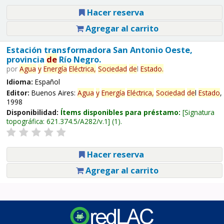
Hacer reserva
Agregar al carrito
Estación transformadora San Antonio Oeste,
provincia
de
Río Negro.
por
Agua
y
Energía
Eléctrica,
Sociedad
de
l
Estado
.
Idioma:
Español
Editor:
Buenos Aires:
Agua
y
Energía
Eléctrica,
Sociedad
de
l
Estado
,
1998
Disponibilidad:
Ítems disponibles para préstamo:
Signatura
topográfica:
621.374.5/A282/v.1
(1).
Hacer reserva
Agregar al carrito