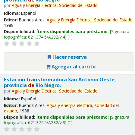
por
Agua
y
Energía
Eléctrica,
Sociedad
de
l
Estado
.
Idioma:
Español
Editor:
Buenos Aires:
Agua
y
Energía
Eléctrica,
Sociedad
de
l
Estado
,
1988
Disponibilidad:
Ítems disponibles para préstamo:
Signatura
topográfica:
621.374.5/A282/v.4
(1).
Hacer reserva
Agregar al carrito
Estacion transformadora San Antonio Oeste,
provincia
de
Río Negro.
por
Agua
y
Energía
Eléctrica,
Sociedad
de
l
Estado
.
Idioma:
Español
Editor:
Buenos Aires:
Agua
y
energía
eléctrica,
sociedad
de
l
estado
, 1988
Disponibilidad:
Ítems disponibles para préstamo:
Signatura
topográfica:
621.374.5/A282/v.3
(1).