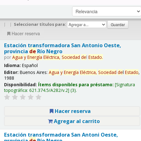
|
|
Seleccionar títulos para:
Hacer reserva
Estación transformadora San Antonio Oeste,
provincia
de
Río Negro
por
Agua
y
Energía
Eléctrica,
Sociedad
de
l
Estado
.
Idioma:
Español
Editor:
Buenos Aires:
Agua
y
Energía
Eléctrica,
Sociedad
de
l
Estado
,
1988
Disponibilidad:
Ítems disponibles para préstamo:
Signatura
topográfica:
621.374.5/A282/v.2
(3).
Hacer reserva
Agregar al carrito
Estación transformadora San Antoni Oeste,
provincia
de
Río Negro