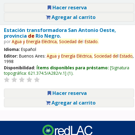
Hacer reserva
Agregar al carrito
Estación transformadora San Antonio Oeste,
provincia
de
Río Negro.
por
Agua
y
Energía
Eléctrica,
Sociedad
de
l
Estado
.
Idioma:
Español
Editor:
Buenos Aires:
Agua
y
Energía
Eléctrica,
Sociedad
de
l
Estado
,
1998
Disponibilidad:
Ítems disponibles para préstamo:
Signatura
topográfica:
621.374.5/A282/v.1
(1).
Hacer reserva
Agregar al carrito