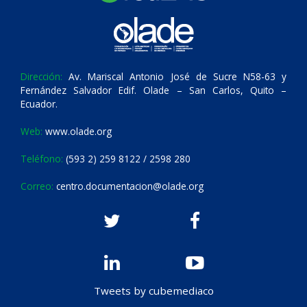
Dirección:
Av. Mariscal Antonio José de Sucre N58-63 y
Fernández Salvador Edif. Olade – San Carlos, Quito –
Ecuador.
Web:
www.olade.org
Teléfono:
(593 2) 259 8122 / 2598 280
Correo:
centro.documentacion@olade.org
Tweets by cubemediaco