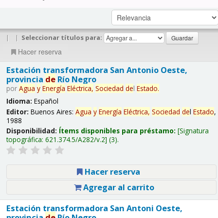
|
|
Seleccionar títulos para:
Hacer reserva
Estación transformadora San Antonio Oeste,
provincia
de
Río Negro
por
Agua
y
Energía
Eléctrica,
Sociedad
de
l
Estado
.
Idioma:
Español
Editor:
Buenos Aires:
Agua
y
Energía
Eléctrica,
Sociedad
de
l
Estado
,
1988
Disponibilidad:
Ítems disponibles para préstamo:
Signatura
topográfica:
621.374.5/A282/v.2
(3).
Hacer reserva
Agregar al carrito
Estación transformadora San Antoni Oeste,
provincia
de
Río Negro