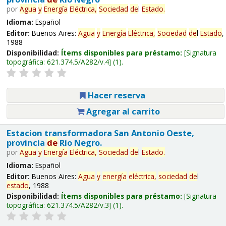
por
Agua
y
Energía
Eléctrica,
Sociedad
de
l
Estado
.
Idioma:
Español
Editor:
Buenos Aires:
Agua
y
Energía
Eléctrica,
Sociedad
de
l
Estado
,
1988
Disponibilidad:
Ítems disponibles para préstamo:
Signatura
topográfica:
621.374.5/A282/v.4
(1).
Hacer reserva
Agregar al carrito
Estacion transformadora San Antonio Oeste,
provincia
de
Río Negro.
por
Agua
y
Energía
Eléctrica,
Sociedad
de
l
Estado
.
Idioma:
Español
Editor:
Buenos Aires:
Agua
y
energía
eléctrica,
sociedad
de
l
estado
, 1988
Disponibilidad:
Ítems disponibles para préstamo:
Signatura
topográfica:
621.374.5/A282/v.3
(1).