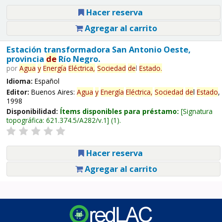
Hacer reserva
Agregar al carrito
Estación transformadora San Antonio Oeste,
provincia
de
Río Negro.
por
Agua
y
Energía
Eléctrica,
Sociedad
de
l
Estado
.
Idioma:
Español
Editor:
Buenos Aires:
Agua
y
Energía
Eléctrica,
Sociedad
de
l
Estado
,
1998
Disponibilidad:
Ítems disponibles para préstamo:
Signatura
topográfica:
621.374.5/A282/v.1
(1).
Hacer reserva
Agregar al carrito