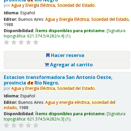
por
Agua
y
Energía
Eléctrica,
Sociedad
de
l
Estado
.
Idioma:
Español
Editor:
Buenos Aires:
Agua
y
Energía
Eléctrica,
Sociedad
de
l
Estado
,
1988
Disponibilidad:
Ítems disponibles para préstamo:
Signatura
topográfica:
621.374.5/A282/v.4
(1).
Hacer reserva
Agregar al carrito
Estacion transformadora San Antonio Oeste,
provincia
de
Río Negro.
por
Agua
y
Energía
Eléctrica,
Sociedad
de
l
Estado
.
Idioma:
Español
Editor:
Buenos Aires:
Agua
y
energía
eléctrica,
sociedad
de
l
estado
, 1988
Disponibilidad:
Ítems disponibles para préstamo:
Signatura
topográfica:
621.374.5/A282/v.3
(1).