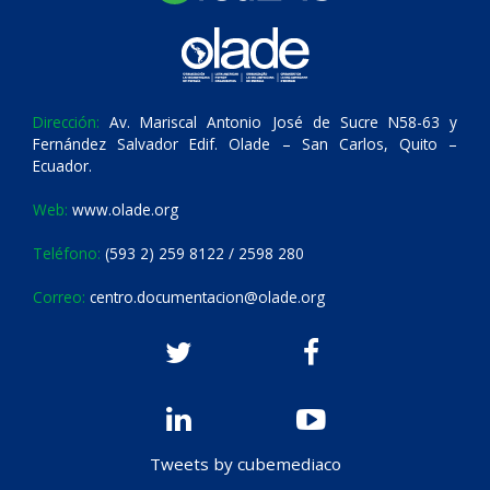
Dirección:
Av. Mariscal Antonio José de Sucre N58-63 y
Fernández Salvador Edif. Olade – San Carlos, Quito –
Ecuador.
Web:
www.olade.org
Teléfono:
(593 2) 259 8122 / 2598 280
Correo:
centro.documentacion@olade.org
Tweets by cubemediaco