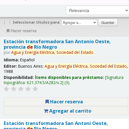
|
|
Seleccionar títulos para:
Hacer reserva
Estación transformadora San Antonio Oeste,
provincia
de
Río Negro
por
Agua
y
Energía
Eléctrica,
Sociedad
de
l
Estado
.
Idioma:
Español
Editor:
Buenos Aires:
Agua
y
Energía
Eléctrica,
Sociedad
de
l
Estado
,
1988
Disponibilidad:
Ítems disponibles para préstamo:
Signatura
topográfica:
621.374.5/A282/v.2
(3).
Hacer reserva
Agregar al carrito
Estación transformadora San Antoni Oeste,
provincia
de
Río Negro