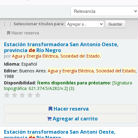
|
|
Seleccionar títulos para:
Hacer reserva
Estación transformadora San Antonio Oeste,
provincia
de
Río Negro
por
Agua
y
Energía
Eléctrica,
Sociedad
de
l
Estado
.
Idioma:
Español
Editor:
Buenos Aires:
Agua
y
Energía
Eléctrica,
Sociedad
de
l
Estado
,
1988
Disponibilidad:
Ítems disponibles para préstamo:
Signatura
topográfica:
621.374.5/A282/v.2
(3).
Hacer reserva
Agregar al carrito
Estación transformadora San Antoni Oeste,
provincia
de
Río Negro