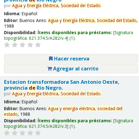
por
Agua
y
Energía
Eléctrica,
Sociedad
de
l
Estado
.
Idioma:
Español
Editor:
Buenos Aires:
Agua
y
Energía
Eléctrica,
Sociedad
de
l
Estado
,
1988
Disponibilidad:
Ítems disponibles para préstamo:
Signatura
topográfica:
621.374.5/A282/v.4
(1).
Hacer reserva
Agregar al carrito
Estacion transformadora San Antonio Oeste,
provincia
de
Río Negro.
por
Agua
y
Energía
Eléctrica,
Sociedad
de
l
Estado
.
Idioma:
Español
Editor:
Buenos Aires:
Agua
y
energía
eléctrica,
sociedad
de
l
estado
, 1988
Disponibilidad:
Ítems disponibles para préstamo:
Signatura
topográfica:
621.374.5/A282/v.3
(1).