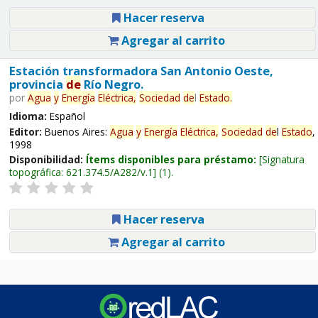
Hacer reserva
Agregar al carrito
Estación transformadora San Antonio Oeste,
provincia
de
Río Negro.
por
Agua
y
Energía
Eléctrica,
Sociedad
de
l
Estado
.
Idioma:
Español
Editor:
Buenos Aires:
Agua
y
Energía
Eléctrica,
Sociedad
de
l
Estado
,
1998
Disponibilidad:
Ítems disponibles para préstamo:
Signatura
topográfica:
621.374.5/A282/v.1
(1).
Hacer reserva
Agregar al carrito