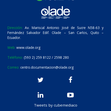
Dirección:
Av. Mariscal Antonio José de Sucre N58-63 y
Fernández Salvador Edif. Olade – San Carlos, Quito –
Ecuador.
Web:
www.olade.org
Teléfono:
(593 2) 259 8122 / 2598 280
Correo:
centro.documentacion@olade.org
Tweets by cubemediaco