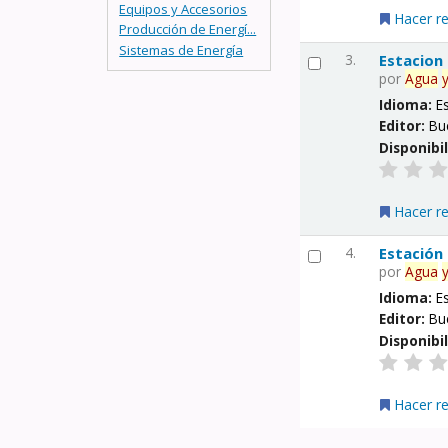
Equipos y Accesorios
Hacer r
Producción de Energí...
Sistemas de Energía
3.
Estacion
por
Agua
Idioma:
E
Editor:
Bu
Disponibi
Hacer r
4.
Estación
por
Agua
Idioma:
E
Editor:
Bu
Disponibi
Hacer r