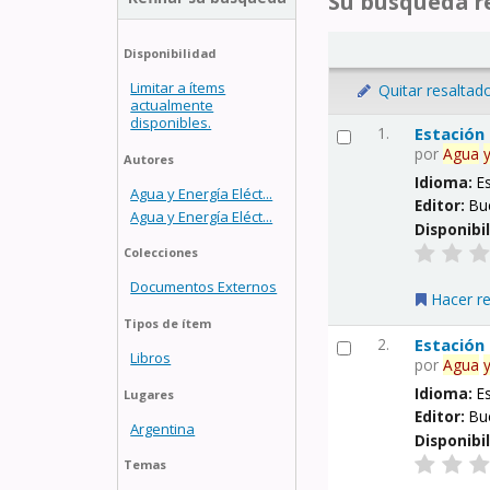
Su búsqueda re
Disponibilidad
Limitar a ítems
Quitar resaltad
actualmente
disponibles.
1.
Estación
por
Agua
Autores
Idioma:
E
Agua y Energía Eléct...
Editor:
Bu
Agua y Energía Eléct...
Disponibi
Colecciones
Documentos Externos
Hacer r
Tipos de ítem
2.
Estación
Libros
por
Agua
Idioma:
E
Lugares
Editor:
Bu
Argentina
Disponibi
Temas