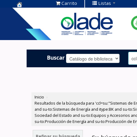
Carrito
Listas
Centro de
Documentación
OLADE -
Buscar
Inicio
›
Resultados de la búsqueda para 'ccl=su:"Sistemas de E
and su-to:Sistemas de Energía and itype:BK and su-to:Si
Sociedad del Estado and su-to:Equipos y Accesorios and
su-to:Producción de Energía and su-to:Producción de En
Refinar su búsqueda