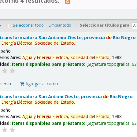
tornó 4 resultados.
|
Seleccionar todo
Limpiar todo
|
Seleccionar títulos para:
o
 transformadora San Antonio Oeste, provincia
de
Río Negro
y
Energía
Eléctrica,
Sociedad
de
l
Estado
.
spañol
enos Aires:
Agua
y
Energía
Eléctrica,
Sociedad
de
l
Estado
, 1988
lidad:
Ítems disponibles para préstamo:
Signatura topográfica:
62
eserva
Agregar al carrito
 transformadora San Antoni Oeste, provincia
de
Río Negro
y
Energía
Eléctrica,
Sociedad
de
l
Estado
.
spañol
enos Aires:
Agua
y
Energía
Eléctrica,
Sociedad
de
l
Estado
, 1988
lidad:
Ítems disponibles para préstamo:
Signatura topográfica:
62