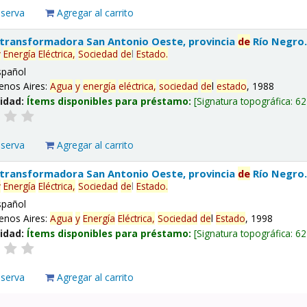
eserva
Agregar al carrito
 transformadora San Antonio Oeste, provincia
de
Río Negro
y
Energía
Eléctrica,
Sociedad
de
l
Estado
.
spañol
enos Aires:
Agua
y
energía
eléctrica,
sociedad
de
l
estado
, 1988
lidad:
Ítems disponibles para préstamo:
Signatura topográfica:
62
eserva
Agregar al carrito
 transformadora San Antonio Oeste, provincia
de
Río Negro
y
Energía
Eléctrica,
Sociedad
de
l
Estado
.
spañol
enos Aires:
Agua
y
Energía
Eléctrica,
Sociedad
de
l
Estado
, 1998
lidad:
Ítems disponibles para préstamo:
Signatura topográfica:
62
eserva
Agregar al carrito