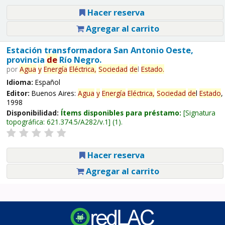
Hacer reserva
Agregar al carrito
Estación transformadora San Antonio Oeste,
provincia
de
Río Negro.
por
Agua
y
Energía
Eléctrica,
Sociedad
de
l
Estado
.
Idioma:
Español
Editor:
Buenos Aires:
Agua
y
Energía
Eléctrica,
Sociedad
de
l
Estado
,
1998
Disponibilidad:
Ítems disponibles para préstamo:
Signatura
topográfica:
621.374.5/A282/v.1
(1).
Hacer reserva
Agregar al carrito