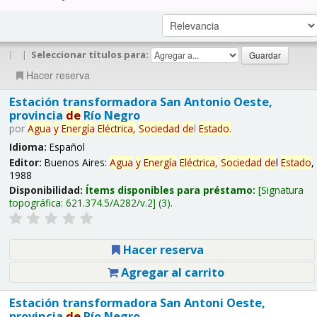
|
|
Seleccionar títulos para:
Hacer reserva
Estación transformadora San Antonio Oeste,
provincia
de
Río Negro
por
Agua
y
Energía
Eléctrica,
Sociedad
de
l
Estado
.
Idioma:
Español
Editor:
Buenos Aires:
Agua
y
Energía
Eléctrica,
Sociedad
de
l
Estado
,
1988
Disponibilidad:
Ítems disponibles para préstamo:
Signatura
topográfica:
621.374.5/A282/v.2
(3).
Hacer reserva
Agregar al carrito
Estación transformadora San Antoni Oeste,
provincia
de
Río Negro