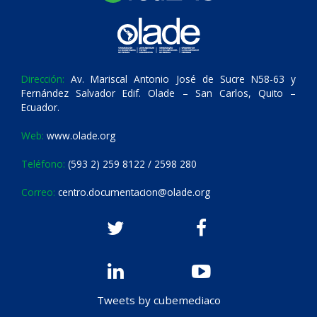
Dirección:
Av. Mariscal Antonio José de Sucre N58-63 y
Fernández Salvador Edif. Olade – San Carlos, Quito –
Ecuador.
Web:
www.olade.org
Teléfono:
(593 2) 259 8122 / 2598 280
Correo:
centro.documentacion@olade.org
Tweets by cubemediaco