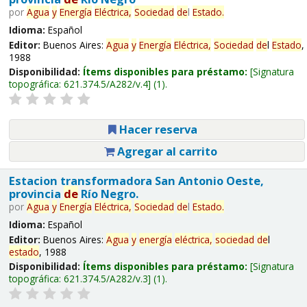
por
Agua
y
Energía
Eléctrica,
Sociedad
de
l
Estado
.
Idioma:
Español
Editor:
Buenos Aires:
Agua
y
Energía
Eléctrica,
Sociedad
de
l
Estado
,
1988
Disponibilidad:
Ítems disponibles para préstamo:
Signatura
topográfica:
621.374.5/A282/v.4
(1).
Hacer reserva
Agregar al carrito
Estacion transformadora San Antonio Oeste,
provincia
de
Río Negro.
por
Agua
y
Energía
Eléctrica,
Sociedad
de
l
Estado
.
Idioma:
Español
Editor:
Buenos Aires:
Agua
y
energía
eléctrica,
sociedad
de
l
estado
, 1988
Disponibilidad:
Ítems disponibles para préstamo:
Signatura
topográfica:
621.374.5/A282/v.3
(1).