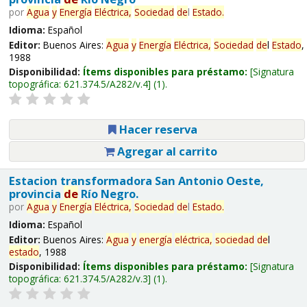
por
Agua
y
Energía
Eléctrica,
Sociedad
de
l
Estado
.
Idioma:
Español
Editor:
Buenos Aires:
Agua
y
Energía
Eléctrica,
Sociedad
de
l
Estado
,
1988
Disponibilidad:
Ítems disponibles para préstamo:
Signatura
topográfica:
621.374.5/A282/v.4
(1).
Hacer reserva
Agregar al carrito
Estacion transformadora San Antonio Oeste,
provincia
de
Río Negro.
por
Agua
y
Energía
Eléctrica,
Sociedad
de
l
Estado
.
Idioma:
Español
Editor:
Buenos Aires:
Agua
y
energía
eléctrica,
sociedad
de
l
estado
, 1988
Disponibilidad:
Ítems disponibles para préstamo:
Signatura
topográfica:
621.374.5/A282/v.3
(1).