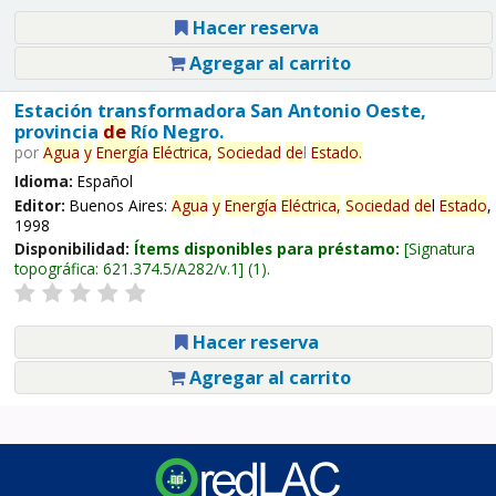
Hacer reserva
Agregar al carrito
Estación transformadora San Antonio Oeste,
provincia
de
Río Negro.
por
Agua
y
Energía
Eléctrica,
Sociedad
de
l
Estado
.
Idioma:
Español
Editor:
Buenos Aires:
Agua
y
Energía
Eléctrica,
Sociedad
de
l
Estado
,
1998
Disponibilidad:
Ítems disponibles para préstamo:
Signatura
topográfica:
621.374.5/A282/v.1
(1).
Hacer reserva
Agregar al carrito