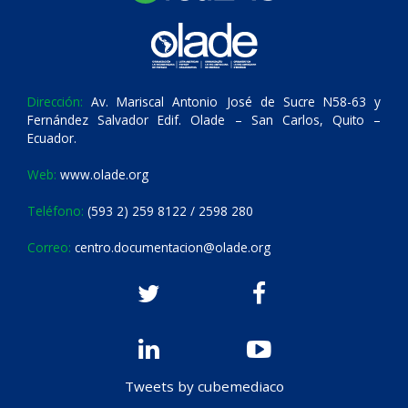
Dirección:
Av. Mariscal Antonio José de Sucre N58-63 y
Fernández Salvador Edif. Olade – San Carlos, Quito –
Ecuador.
Web:
www.olade.org
Teléfono:
(593 2) 259 8122 / 2598 280
Correo:
centro.documentacion@olade.org
Tweets by cubemediaco