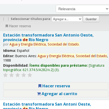
|
|
Seleccionar títulos para:
Hacer reserva
Estación transformadora San Antonio Oeste,
provincia
de
Río Negro
por
Agua
y
Energía
Eléctrica,
Sociedad
de
l
Estado
.
Idioma:
Español
Editor:
Buenos Aires:
Agua
y
Energía
Eléctrica,
Sociedad
de
l
Estado
,
1988
Disponibilidad:
Ítems disponibles para préstamo:
Signatura
topográfica:
621.374.5/A282/v.2
(3).
Hacer reserva
Agregar al carrito
Estación transformadora San Antoni Oeste,
provincia
de
Río Negro