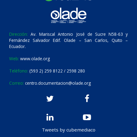
Dirección:
Av. Mariscal Antonio José de Sucre N58-63 y
Fernández Salvador Edif. Olade – San Carlos, Quito –
Ecuador.
Web:
www.olade.org
Teléfono:
(593 2) 259 8122 / 2598 280
Correo:
centro.documentacion@olade.org
Tweets by cubemediaco