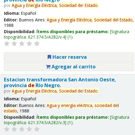
por
Agua
y
Energía
Eléctrica,
Sociedad
de
l
Estado
.
Idioma:
Español
Editor:
Buenos Aires:
Agua
y
Energía
Eléctrica,
Sociedad
de
l
Estado
,
1988
Disponibilidad:
Ítems disponibles para préstamo:
Signatura
topográfica:
621.374.5/A282/v.4
(1).
Hacer reserva
Agregar al carrito
Estacion transformadora San Antonio Oeste,
provincia
de
Río Negro.
por
Agua
y
Energía
Eléctrica,
Sociedad
de
l
Estado
.
Idioma:
Español
Editor:
Buenos Aires:
Agua
y
energía
eléctrica,
sociedad
de
l
estado
, 1988
Disponibilidad:
Ítems disponibles para préstamo:
Signatura
topográfica:
621.374.5/A282/v.3
(1).