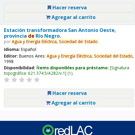
Hacer reserva
Agregar al carrito
Estación transformadora San Antonio Oeste,
provincia
de
Río Negro.
por
Agua
y
Energía
Eléctrica,
Sociedad
de
l
Estado
.
Idioma:
Español
Editor:
Buenos Aires:
Agua
y
Energía
Eléctrica,
Sociedad
de
l
Estado
,
1998
Disponibilidad:
Ítems disponibles para préstamo:
Signatura
topográfica:
621.374.5/A282/v.1
(1).
Hacer reserva
Agregar al carrito