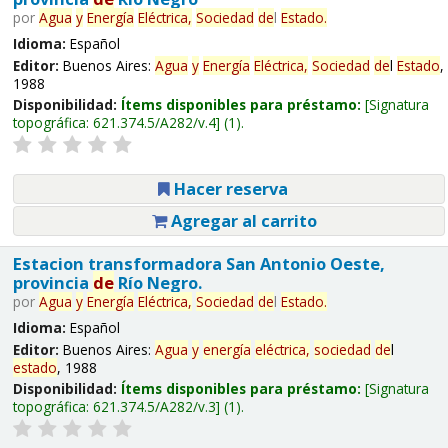
por
Agua
y
Energía
Eléctrica,
Sociedad
de
l
Estado
.
Idioma:
Español
Editor:
Buenos Aires:
Agua
y
Energía
Eléctrica,
Sociedad
de
l
Estado
,
1988
Disponibilidad:
Ítems disponibles para préstamo:
Signatura
topográfica:
621.374.5/A282/v.4
(1).
Hacer reserva
Agregar al carrito
Estacion transformadora San Antonio Oeste,
provincia
de
Río Negro.
por
Agua
y
Energía
Eléctrica,
Sociedad
de
l
Estado
.
Idioma:
Español
Editor:
Buenos Aires:
Agua
y
energía
eléctrica,
sociedad
de
l
estado
, 1988
Disponibilidad:
Ítems disponibles para préstamo:
Signatura
topográfica:
621.374.5/A282/v.3
(1).