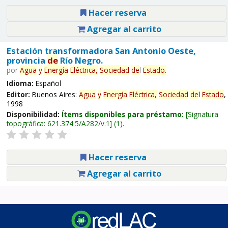
Hacer reserva
Agregar al carrito
Estación transformadora San Antonio Oeste,
provincia
de
Río Negro.
por
Agua
y
Energía
Eléctrica,
Sociedad
de
l
Estado
.
Idioma:
Español
Editor:
Buenos Aires:
Agua
y
Energía
Eléctrica,
Sociedad
de
l
Estado
,
1998
Disponibilidad:
Ítems disponibles para préstamo:
Signatura
topográfica:
621.374.5/A282/v.1
(1).
Hacer reserva
Agregar al carrito