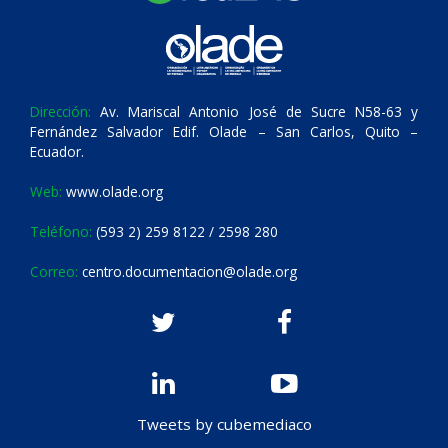
Dirección:
Av. Mariscal Antonio José de Sucre N58-63 y
Fernández Salvador Edif. Olade – San Carlos, Quito –
Ecuador.
Web:
www.olade.org
Teléfono:
(593 2) 259 8122 / 2598 280
Correo:
centro.documentacion@olade.org
Tweets by cubemediaco