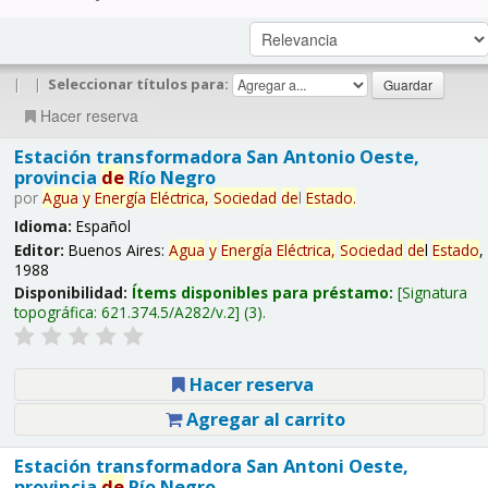
|
|
Seleccionar títulos para:
Hacer reserva
Estación transformadora San Antonio Oeste,
provincia
de
Río Negro
por
Agua
y
Energía
Eléctrica,
Sociedad
de
l
Estado
.
Idioma:
Español
Editor:
Buenos Aires:
Agua
y
Energía
Eléctrica,
Sociedad
de
l
Estado
,
1988
Disponibilidad:
Ítems disponibles para préstamo:
Signatura
topográfica:
621.374.5/A282/v.2
(3).
Hacer reserva
Agregar al carrito
Estación transformadora San Antoni Oeste,
provincia
de
Río Negro