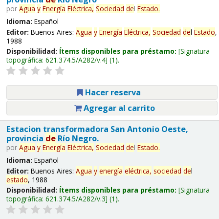
por
Agua
y
Energía
Eléctrica,
Sociedad
de
l
Estado
.
Idioma:
Español
Editor:
Buenos Aires:
Agua
y
Energía
Eléctrica,
Sociedad
de
l
Estado
,
1988
Disponibilidad:
Ítems disponibles para préstamo:
Signatura
topográfica:
621.374.5/A282/v.4
(1).
Hacer reserva
Agregar al carrito
Estacion transformadora San Antonio Oeste,
provincia
de
Río Negro.
por
Agua
y
Energía
Eléctrica,
Sociedad
de
l
Estado
.
Idioma:
Español
Editor:
Buenos Aires:
Agua
y
energía
eléctrica,
sociedad
de
l
estado
, 1988
Disponibilidad:
Ítems disponibles para préstamo:
Signatura
topográfica:
621.374.5/A282/v.3
(1).