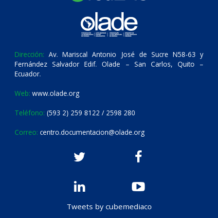
Dirección:
Av. Mariscal Antonio José de Sucre N58-63 y
Fernández Salvador Edif. Olade – San Carlos, Quito –
Ecuador.
Web:
www.olade.org
Teléfono:
(593 2) 259 8122 / 2598 280
Correo:
centro.documentacion@olade.org
Tweets by cubemediaco