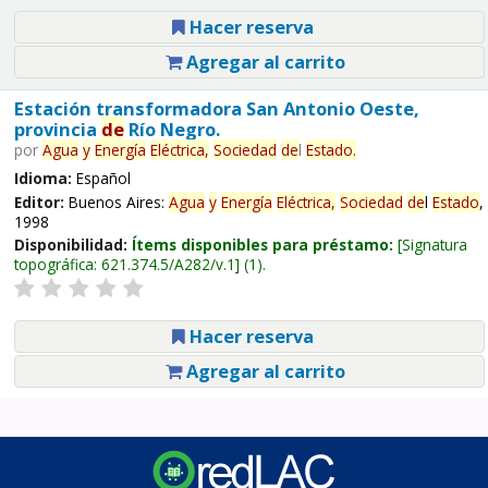
Hacer reserva
Agregar al carrito
Estación transformadora San Antonio Oeste,
provincia
de
Río Negro.
por
Agua
y
Energía
Eléctrica,
Sociedad
de
l
Estado
.
Idioma:
Español
Editor:
Buenos Aires:
Agua
y
Energía
Eléctrica,
Sociedad
de
l
Estado
,
1998
Disponibilidad:
Ítems disponibles para préstamo:
Signatura
topográfica:
621.374.5/A282/v.1
(1).
Hacer reserva
Agregar al carrito