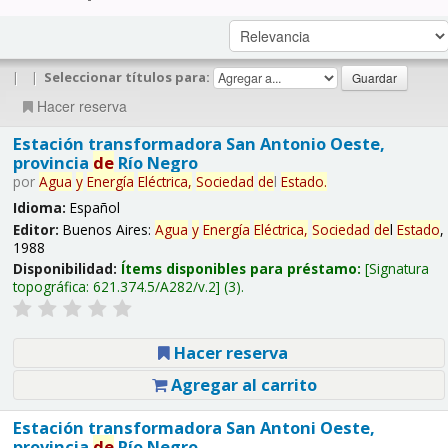
|
|
Seleccionar títulos para:
Hacer reserva
Estación transformadora San Antonio Oeste,
provincia
de
Río Negro
por
Agua
y
Energía
Eléctrica,
Sociedad
de
l
Estado
.
Idioma:
Español
Editor:
Buenos Aires:
Agua
y
Energía
Eléctrica,
Sociedad
de
l
Estado
,
1988
Disponibilidad:
Ítems disponibles para préstamo:
Signatura
topográfica:
621.374.5/A282/v.2
(3).
Hacer reserva
Agregar al carrito
Estación transformadora San Antoni Oeste,
provincia
de
Río Negro