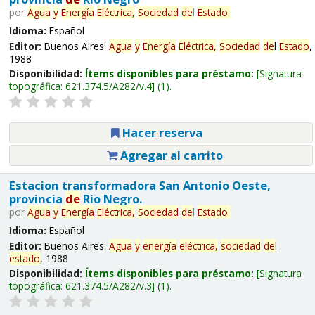
por
Agua
y
Energía
Eléctrica,
Sociedad
de
l
Estado
.
Idioma:
Español
Editor:
Buenos Aires:
Agua
y
Energía
Eléctrica,
Sociedad
de
l
Estado
,
1988
Disponibilidad:
Ítems disponibles para préstamo:
Signatura
topográfica:
621.374.5/A282/v.4
(1).
Hacer reserva
Agregar al carrito
Estacion transformadora San Antonio Oeste,
provincia
de
Río Negro.
por
Agua
y
Energía
Eléctrica,
Sociedad
de
l
Estado
.
Idioma:
Español
Editor:
Buenos Aires:
Agua
y
energía
eléctrica,
sociedad
de
l
estado
, 1988
Disponibilidad:
Ítems disponibles para préstamo:
Signatura
topográfica:
621.374.5/A282/v.3
(1).