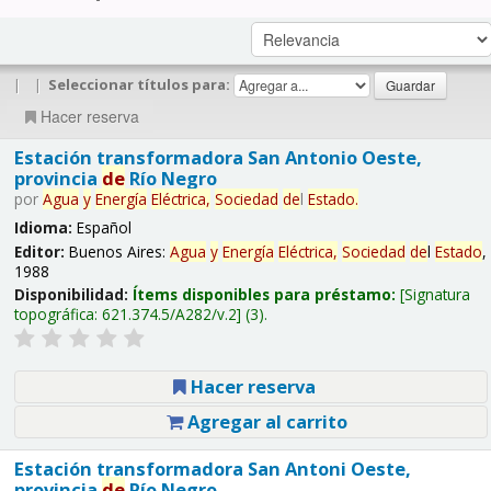
|
|
Seleccionar títulos para:
Hacer reserva
Estación transformadora San Antonio Oeste,
provincia
de
Río Negro
por
Agua
y
Energía
Eléctrica,
Sociedad
de
l
Estado
.
Idioma:
Español
Editor:
Buenos Aires:
Agua
y
Energía
Eléctrica,
Sociedad
de
l
Estado
,
1988
Disponibilidad:
Ítems disponibles para préstamo:
Signatura
topográfica:
621.374.5/A282/v.2
(3).
Hacer reserva
Agregar al carrito
Estación transformadora San Antoni Oeste,
provincia
de
Río Negro