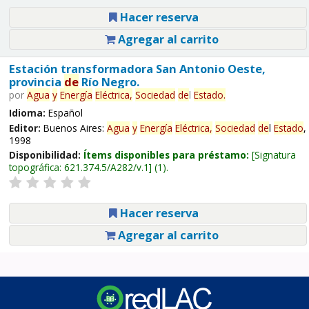
Hacer reserva
Agregar al carrito
Estación transformadora San Antonio Oeste,
provincia
de
Río Negro.
por
Agua
y
Energía
Eléctrica,
Sociedad
de
l
Estado
.
Idioma:
Español
Editor:
Buenos Aires:
Agua
y
Energía
Eléctrica,
Sociedad
de
l
Estado
,
1998
Disponibilidad:
Ítems disponibles para préstamo:
Signatura
topográfica:
621.374.5/A282/v.1
(1).
Hacer reserva
Agregar al carrito