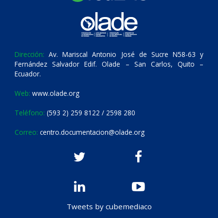
Dirección:
Av. Mariscal Antonio José de Sucre N58-63 y
Fernández Salvador Edif. Olade – San Carlos, Quito –
Ecuador.
Web:
www.olade.org
Teléfono:
(593 2) 259 8122 / 2598 280
Correo:
centro.documentacion@olade.org
Tweets by cubemediaco