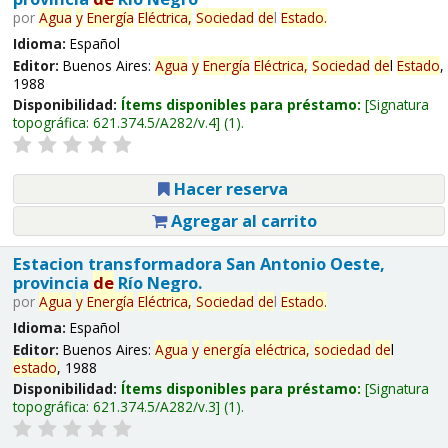
por
Agua
y
Energía
Eléctrica,
Sociedad
de
l
Estado
.
Idioma:
Español
Editor:
Buenos Aires:
Agua
y
Energía
Eléctrica,
Sociedad
de
l
Estado
,
1988
Disponibilidad:
Ítems disponibles para préstamo:
Signatura
topográfica:
621.374.5/A282/v.4
(1).
Hacer reserva
Agregar al carrito
Estacion transformadora San Antonio Oeste,
provincia
de
Río Negro.
por
Agua
y
Energía
Eléctrica,
Sociedad
de
l
Estado
.
Idioma:
Español
Editor:
Buenos Aires:
Agua
y
energía
eléctrica,
sociedad
de
l
estado
, 1988
Disponibilidad:
Ítems disponibles para préstamo:
Signatura
topográfica:
621.374.5/A282/v.3
(1).