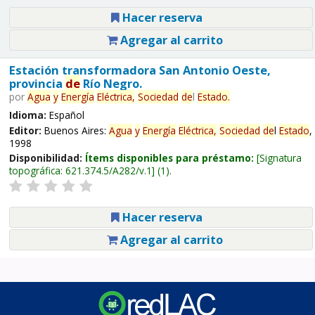
Hacer reserva
Agregar al carrito
Estación transformadora San Antonio Oeste,
provincia
de
Río Negro.
por
Agua
y
Energía
Eléctrica,
Sociedad
de
l
Estado
.
Idioma:
Español
Editor:
Buenos Aires:
Agua
y
Energía
Eléctrica,
Sociedad
de
l
Estado
,
1998
Disponibilidad:
Ítems disponibles para préstamo:
Signatura
topográfica:
621.374.5/A282/v.1
(1).
Hacer reserva
Agregar al carrito