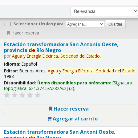
|
|
Seleccionar títulos para:
Hacer reserva
Estación transformadora San Antonio Oeste,
provincia
de
Río Negro
por
Agua
y
Energía
Eléctrica,
Sociedad
de
l
Estado
.
Idioma:
Español
Editor:
Buenos Aires:
Agua
y
Energía
Eléctrica,
Sociedad
de
l
Estado
,
1988
Disponibilidad:
Ítems disponibles para préstamo:
Signatura
topográfica:
621.374.5/A282/v.2
(3).
Hacer reserva
Agregar al carrito
Estación transformadora San Antoni Oeste,
provincia
de
Río Negro