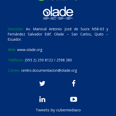
Dirección:
Av. Mariscal Antonio José de Sucre N58-63 y
Fernández Salvador Edif. Olade – San Carlos, Quito –
Ecuador.
Web:
www.olade.org
Teléfono:
(593 2) 259 8122 / 2598 280
Correo:
centro.documentacion@olade.org
Tweets by cubemediaco