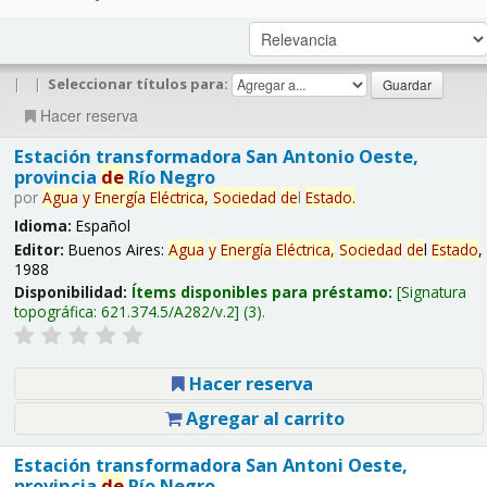
|
|
Seleccionar títulos para:
Hacer reserva
Estación transformadora San Antonio Oeste,
provincia
de
Río Negro
por
Agua
y
Energía
Eléctrica,
Sociedad
de
l
Estado
.
Idioma:
Español
Editor:
Buenos Aires:
Agua
y
Energía
Eléctrica,
Sociedad
de
l
Estado
,
1988
Disponibilidad:
Ítems disponibles para préstamo:
Signatura
topográfica:
621.374.5/A282/v.2
(3).
Hacer reserva
Agregar al carrito
Estación transformadora San Antoni Oeste,
provincia
de
Río Negro