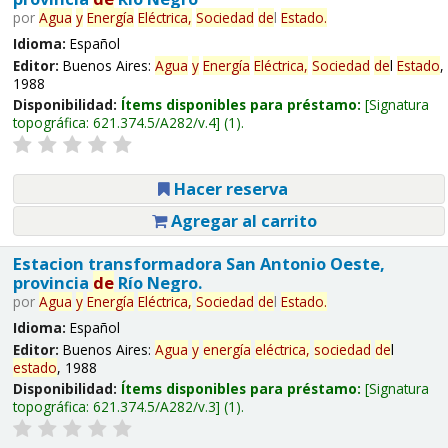
por
Agua
y
Energía
Eléctrica,
Sociedad
de
l
Estado
.
Idioma:
Español
Editor:
Buenos Aires:
Agua
y
Energía
Eléctrica,
Sociedad
de
l
Estado
,
1988
Disponibilidad:
Ítems disponibles para préstamo:
Signatura
topográfica:
621.374.5/A282/v.4
(1).
Hacer reserva
Agregar al carrito
Estacion transformadora San Antonio Oeste,
provincia
de
Río Negro.
por
Agua
y
Energía
Eléctrica,
Sociedad
de
l
Estado
.
Idioma:
Español
Editor:
Buenos Aires:
Agua
y
energía
eléctrica,
sociedad
de
l
estado
, 1988
Disponibilidad:
Ítems disponibles para préstamo:
Signatura
topográfica:
621.374.5/A282/v.3
(1).