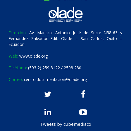
Dirección:
Av. Mariscal Antonio José de Sucre N58-63 y
Fernández Salvador Edif. Olade – San Carlos, Quito –
Ecuador.
Web:
www.olade.org
Teléfono:
(593 2) 259 8122 / 2598 280
Correo:
centro.documentacion@olade.org
Tweets by cubemediaco