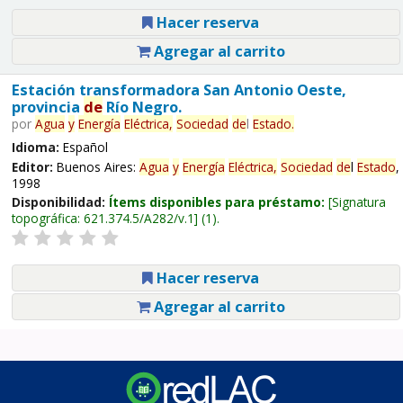
Hacer reserva
Agregar al carrito
Estación transformadora San Antonio Oeste,
provincia
de
Río Negro.
por
Agua
y
Energía
Eléctrica,
Sociedad
de
l
Estado
.
Idioma:
Español
Editor:
Buenos Aires:
Agua
y
Energía
Eléctrica,
Sociedad
de
l
Estado
,
1998
Disponibilidad:
Ítems disponibles para préstamo:
Signatura
topográfica:
621.374.5/A282/v.1
(1).
Hacer reserva
Agregar al carrito