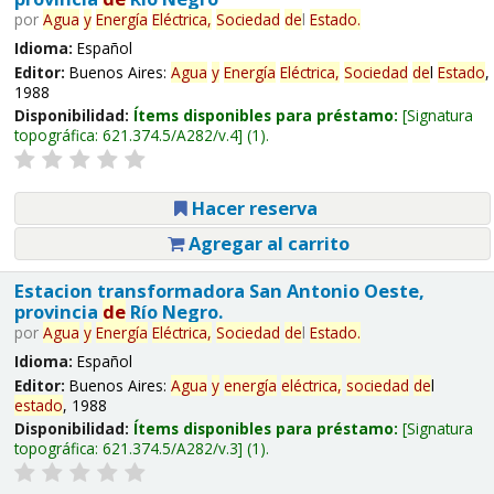
por
Agua
y
Energía
Eléctrica,
Sociedad
de
l
Estado
.
Idioma:
Español
Editor:
Buenos Aires:
Agua
y
Energía
Eléctrica,
Sociedad
de
l
Estado
,
1988
Disponibilidad:
Ítems disponibles para préstamo:
Signatura
topográfica:
621.374.5/A282/v.4
(1).
Hacer reserva
Agregar al carrito
Estacion transformadora San Antonio Oeste,
provincia
de
Río Negro.
por
Agua
y
Energía
Eléctrica,
Sociedad
de
l
Estado
.
Idioma:
Español
Editor:
Buenos Aires:
Agua
y
energía
eléctrica,
sociedad
de
l
estado
, 1988
Disponibilidad:
Ítems disponibles para préstamo:
Signatura
topográfica:
621.374.5/A282/v.3
(1).