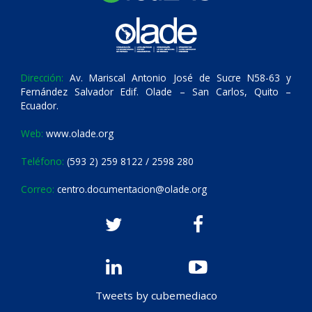
Dirección:
Av. Mariscal Antonio José de Sucre N58-63 y
Fernández Salvador Edif. Olade – San Carlos, Quito –
Ecuador.
Web:
www.olade.org
Teléfono:
(593 2) 259 8122 / 2598 280
Correo:
centro.documentacion@olade.org
Tweets by cubemediaco