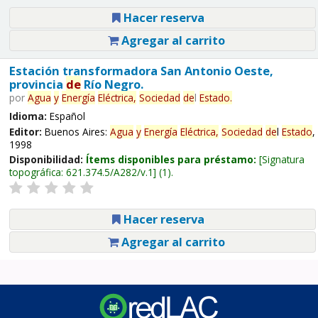
Hacer reserva
Agregar al carrito
Estación transformadora San Antonio Oeste,
provincia
de
Río Negro.
por
Agua
y
Energía
Eléctrica,
Sociedad
de
l
Estado
.
Idioma:
Español
Editor:
Buenos Aires:
Agua
y
Energía
Eléctrica,
Sociedad
de
l
Estado
,
1998
Disponibilidad:
Ítems disponibles para préstamo:
Signatura
topográfica:
621.374.5/A282/v.1
(1).
Hacer reserva
Agregar al carrito