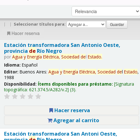
|
|
Seleccionar títulos para:
Hacer reserva
Estación transformadora San Antonio Oeste,
provincia
de
Río Negro
por
Agua
y
Energía
Eléctrica,
Sociedad
de
l
Estado
.
Idioma:
Español
Editor:
Buenos Aires:
Agua
y
Energía
Eléctrica,
Sociedad
de
l
Estado
,
1988
Disponibilidad:
Ítems disponibles para préstamo:
Signatura
topográfica:
621.374.5/A282/v.2
(3).
Hacer reserva
Agregar al carrito
Estación transformadora San Antoni Oeste,
provincia
de
Río Negro