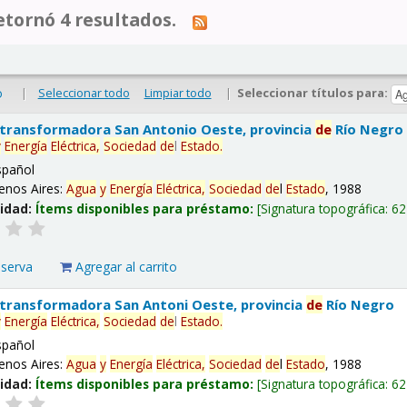
tornó 4 resultados.
|
Seleccionar todo
Limpiar todo
|
Seleccionar títulos para:
o
 transformadora San Antonio Oeste, provincia
de
Río Negro
y
Energía
Eléctrica,
Sociedad
de
l
Estado
.
spañol
enos Aires:
Agua
y
Energía
Eléctrica,
Sociedad
de
l
Estado
, 1988
lidad:
Ítems disponibles para préstamo:
Signatura topográfica:
62
eserva
Agregar al carrito
 transformadora San Antoni Oeste, provincia
de
Río Negro
y
Energía
Eléctrica,
Sociedad
de
l
Estado
.
spañol
enos Aires:
Agua
y
Energía
Eléctrica,
Sociedad
de
l
Estado
, 1988
lidad:
Ítems disponibles para préstamo:
Signatura topográfica:
62