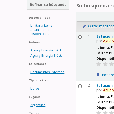
Refinar su búsqueda
Su búsqueda re
Disponibilidad
Limitar a ítems
Quitar resaltad
actualmente
disponibles.
1.
Estación
por
Agua
Autores
Idioma:
E
Agua y Energía Eléct...
Editor:
Bu
Agua y Energía Eléct...
Disponibi
Colecciones
Documentos Externos
Hacer r
Tipos de ítem
2.
Estación
Libros
por
Agua
Idioma:
E
Lugares
Editor:
Bu
Argentina
Disponibi
Temas