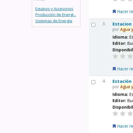
Equipos y Accesorios
Hacer r
Producción de Energí...
Sistemas de Energía
3.
Estacion
por
Agua
Idioma:
E
Editor:
Bu
Disponibi
Hacer r
4.
Estación
por
Agua
Idioma:
E
Editor:
Bu
Disponibi
Hacer r