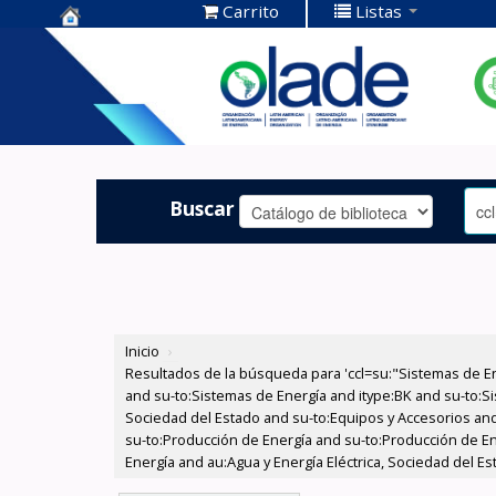
Carrito
Listas
Centro de
Documentación
OLADE -
Buscar
Inicio
›
Resultados de la búsqueda para 'ccl=su:"Sistemas de E
and su-to:Sistemas de Energía and itype:BK and su-to:Si
Sociedad del Estado and su-to:Equipos y Accesorios and
su-to:Producción de Energía and su-to:Producción de En
Energía and au:Agua y Energía Eléctrica, Sociedad del E