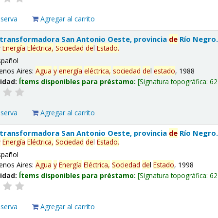
eserva
Agregar al carrito
 transformadora San Antonio Oeste, provincia
de
Río Negro
y
Energía
Eléctrica,
Sociedad
de
l
Estado
.
spañol
enos Aires:
Agua
y
energía
eléctrica,
sociedad
de
l
estado
, 1988
lidad:
Ítems disponibles para préstamo:
Signatura topográfica:
62
eserva
Agregar al carrito
 transformadora San Antonio Oeste, provincia
de
Río Negro
y
Energía
Eléctrica,
Sociedad
de
l
Estado
.
spañol
enos Aires:
Agua
y
Energía
Eléctrica,
Sociedad
de
l
Estado
, 1998
lidad:
Ítems disponibles para préstamo:
Signatura topográfica:
62
eserva
Agregar al carrito